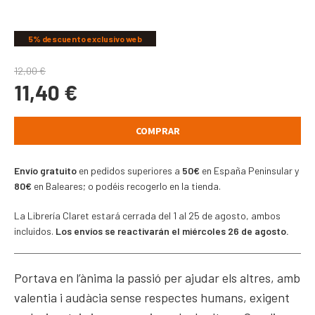
COMPARTIR
5% descuento exclusivo web
12,00
€
11,40
€
COMPRAR
Envío gratuito
en pedidos superiores a
50€
en España Peninsular y
80€
en Baleares; o podéis recogerlo en la tienda.
La Librería Claret estará cerrada del 1 al 25 de agosto, ambos
incluidos.
Los envíos se reactivarán el miércoles 26 de agosto.
Portava en l’ànima la passió per ajudar els altres, amb
valentia i audàcia sense respectes humans, exigent