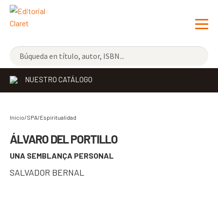
NOVEDADES
NUESTRO CATÁLOGO
LOS MÁS VENDIDOS
EDITORIAL
Exp
Inicio/SPA/
Espiritualidad
el
LIBRERÍA CLARET
ÁLVARO DEL PORTILLO
me
UNA SEMBLANÇA PERSONAL
CONTACTO
hijo
SALVADOR BERNAL
CATALÀ
ESPAÑOL