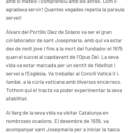
amb si mateix i comprensiu amb els altres. Com li
agradava servir! Quantes vegades repetia la paraula
servei!
Álvaro del Portillo Diez de Solano va ser el gran
col·laborador de sant Josepmaria, amb qui va estar
des de molt jove i fins a la mort del fundador el 1975
quan el succeí al capdavant de l’Opus Dei. La seva
vida va estar marcada per un sentit de fidelitat i
servei a l’Església. Va treballar al Concili Vaticà II i,
també, a la cúria vaticana amb diversos encàrrecs.
Tothom qui el tractà va poder experimentar la seva
afabilitat.
Al llarg de la seva vida va visitar Catalunya en
nombroses ocasions. El desembre de 1939, va
acompanyar sant Josepmaria per a iniciar la tasca