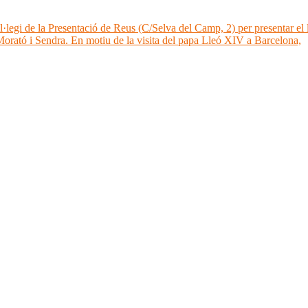
·legi de la Presentació de Reus (C/Selva del Camp, 2) per presentar el l
Morató i Sendra. En motiu de la visita del papa Lleó XIV a Barcelona,