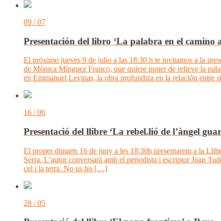
09 / 07
Presentación del libro ‘La palabra en el camino a
El próximo jueves 9 de julio a las 18:30 h te invitamos a la pre
de Mònica Mínguez Franco, que quiere poner de relieve la palab
en Emmanuel Levinas, la obra profundiza en la relación entre s
16 / 06
Presentació del llibre ‘La rebel.lió de l’àngel gua
El proper dimarts 16 de juny a les 18:30h presentarem a la Llibre
Serra. L’autor conversarà amb el periodista i escriptor Joan Tude
cel i la terra. No us ho […]
28 / 05