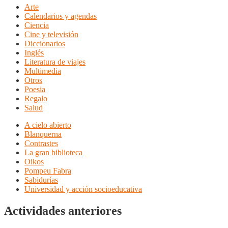
Arte
Calendarios y agendas
Ciencia
Cine y televisión
Diccionarios
Inglés
Literatura de viajes
Multimedia
Otros
Poesia
Regalo
Salud
A cielo abierto
Blanquerna
Contrastes
La gran biblioteca
Oikos
Pompeu Fabra
Sabidurías
Universidad y acción socioeducativa
Actividades anteriores