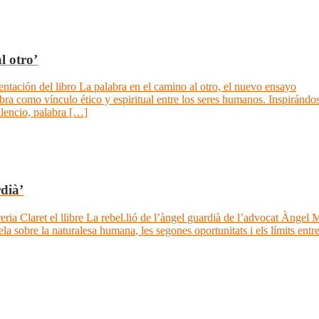
l otro’
sentación del libro La palabra en el camino al otro, el nuevo ensayo
ra como vínculo ético y espiritual entre los seres humanos. Inspirándo
ilencio, palabra […]
rdià’
ria Claret el llibre La rebel.lió de l’àngel guardià de l’advocat Àngel M
la sobre la naturalesa humana, les segones oportunitats i els límits entre