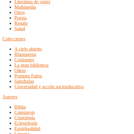
Literatura de viajes
Multimedia
Otros
Poesia
Regalo
Salud
Colecciones
A cielo abierto
Blanquerna
Contrastes
La gran biblioteca
Oikos
Pompeu Fabra
Sabidurías
Universidad y acción socioeducativa
Autores
Biblia
Catequesis
Cristología
Eclesiología
Espiritualidad
Liturgia