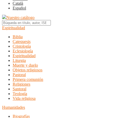
Català
Español
Nuestro catálogo
Espiritualidad
Biblia
Catequesis
Cristología
Eclesiología
Espiritualidad
Liturgia
Muerte y duelo
Objetos religiosos
Pastoral
Primera comunión
Religiones
Santoral
Teología
Vida religiosa
Humanidades
Biografías