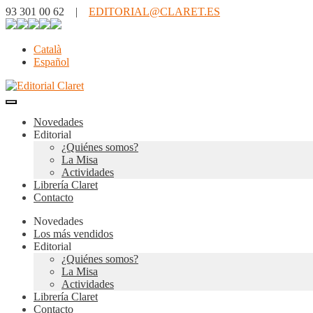
93 301 00 62 |
EDITORIAL@CLARET.ES
Català
Español
Novedades
Editorial
¿Quiénes somos?
La Misa
Actividades
Librería Claret
Contacto
Novedades
Los más vendidos
Editorial
¿Quiénes somos?
La Misa
Actividades
Librería Claret
Contacto