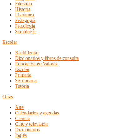
Filosofía
Historia
Literatura
Pedagogía
Psicología
Sociología
Escolar
Bachillerato
Diccionarios y libros de consulta
Educación en Valores
Escolar
Primaria
Secundaria
Tutoría
Otras
Arte
Calendarios y agendas
Ciencia
Cine y televisión
Diccionarios
Inglés