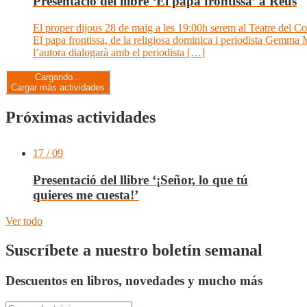
Presentació del llibre ‘El papa frontissa’ a Reus
El proper dijous 28 de maig a les 19:00h serem al Teatre del Col
El papa frontissa, de la religiosa dominica i periodista Gemma 
l’autora dialogarà amb el periodista […]
Cargando...
Cargar más actividades
Próximas actividades
17 / 09
Presentació del llibre ‘¡Señor, lo que tú
quieres me cuesta!’
Ver todo
Suscríbete a nuestro boletín semanal
Descuentos en libros, novedades y mucho más