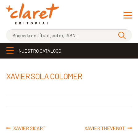
NOVEDADES
NUESTRO CATÁLOGO
LOS MÁS VENDIDOS
EDITORIAL
Exp
XAVIER SOLA COLOMER
el
LIBRERÍA CLARET
me
CONTACTO
hijo
Navegación
Anterior:
Siguiente:
XAVIER SICART
XAVIER THEVENOT
de