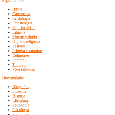
Espiritualidad
Biblia
Catequesis
Cristología
Eclesiología
Espiritualidad
Liturgia
Muerte y duelo
Objetos religiosos
Pastoral
Primera comunión
Religiones
Santoral
Teología
Vida religiosa
Humanidades
Biografías
Filosofía
Historia
Literatura
Pedagogía
Psicología
Sociología