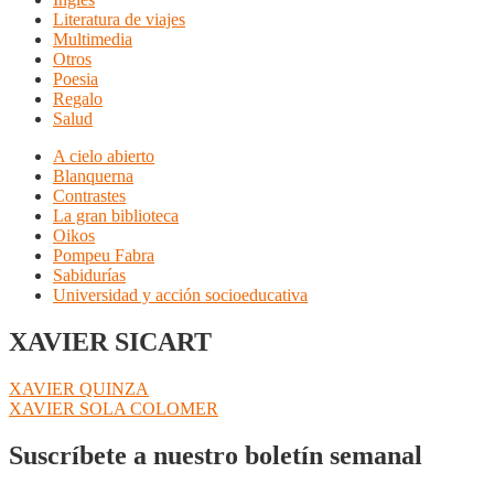
Literatura de viajes
Multimedia
Otros
Poesia
Regalo
Salud
A cielo abierto
Blanquerna
Contrastes
La gran biblioteca
Oikos
Pompeu Fabra
Sabidurías
Universidad y acción socioeducativa
XAVIER SICART
Navegación
Anterior:
XAVIER QUINZA
Siguiente:
XAVIER SOLA COLOMER
de
entradas
Suscríbete a nuestro boletín semanal