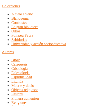
Colecciones
A cielo abierto
Blanquerna
Contrastes
La gran biblioteca
Oikos
Pompeu Fabra
Sabidurías
Universidad y acción socioeducativa
Autores
Biblia
Catequesis
Cristología
Eclesiología
Espiritualidad
Liturgia
Muerte y duelo
Objetos religiosos
Pastoral
Primera comunión
Religiones