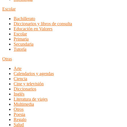
Escolar
Bachillerato
Diccionarios y libros de consulta
Educación en Valores
Escolar
Primaria
Secundaria
Tutoría
Otras
Arte
Calendarios y agendas
Ciencia
Cine y televisión
Diccionarios
Inglés
Literatura de viajes
Multimedia
Otros
Poesia
Regalo
Salud