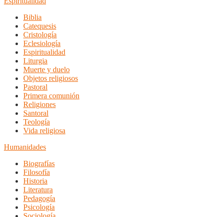
Espiritualidad
Biblia
Catequesis
Cristología
Eclesiología
Espiritualidad
Liturgia
Muerte y duelo
Objetos religiosos
Pastoral
Primera comunión
Religiones
Santoral
Teología
Vida religiosa
Humanidades
Biografías
Filosofía
Historia
Literatura
Pedagogía
Psicología
Sociología