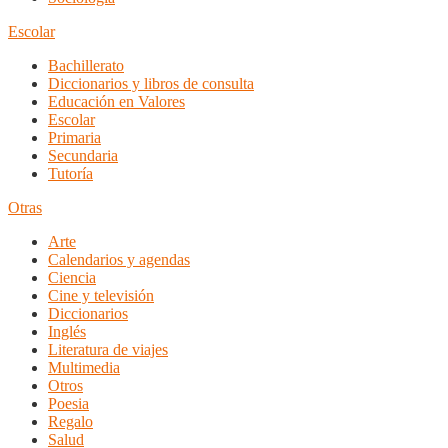
Escolar
Bachillerato
Diccionarios y libros de consulta
Educación en Valores
Escolar
Primaria
Secundaria
Tutoría
Otras
Arte
Calendarios y agendas
Ciencia
Cine y televisión
Diccionarios
Inglés
Literatura de viajes
Multimedia
Otros
Poesia
Regalo
Salud