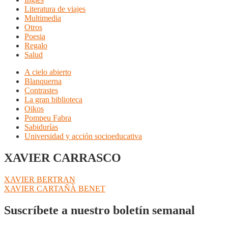
Literatura de viajes
Multimedia
Otros
Poesia
Regalo
Salud
A cielo abierto
Blanquerna
Contrastes
La gran biblioteca
Oikos
Pompeu Fabra
Sabidurías
Universidad y acción socioeducativa
XAVIER CARRASCO
Navegación
Anterior:
XAVIER BERTRAN
Siguiente:
XAVIER CARTAÑÀ BENET
de
entradas
Suscríbete a nuestro boletín semanal