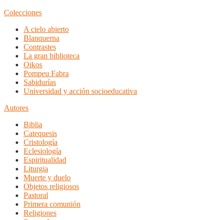
Colecciones
A cielo abierto
Blanquerna
Contrastes
La gran biblioteca
Oikos
Pompeu Fabra
Sabidurías
Universidad y acción socioeducativa
Autores
Biblia
Catequesis
Cristología
Eclesiología
Espiritualidad
Liturgia
Muerte y duelo
Objetos religiosos
Pastoral
Primera comunión
Religiones