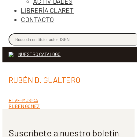
ACTIVIDADES
LIBRERÍA CLARET
CONTACTO
NUESTRO CATÁLOGO
RUBÉN D. GUALTERO
Anterior:
RTVE-MUSICA
Navegación
Siguiente:
RUBEN GOMEZ
de
entradas
Suscríbete a nuestro boletín