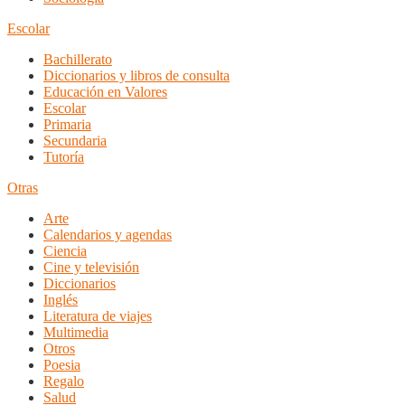
Escolar
Bachillerato
Diccionarios y libros de consulta
Educación en Valores
Escolar
Primaria
Secundaria
Tutoría
Otras
Arte
Calendarios y agendas
Ciencia
Cine y televisión
Diccionarios
Inglés
Literatura de viajes
Multimedia
Otros
Poesia
Regalo
Salud