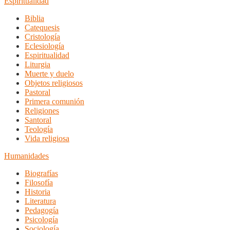
Espiritualidad
Biblia
Catequesis
Cristología
Eclesiología
Espiritualidad
Liturgia
Muerte y duelo
Objetos religiosos
Pastoral
Primera comunión
Religiones
Santoral
Teología
Vida religiosa
Humanidades
Biografías
Filosofía
Historia
Literatura
Pedagogía
Psicología
Sociología