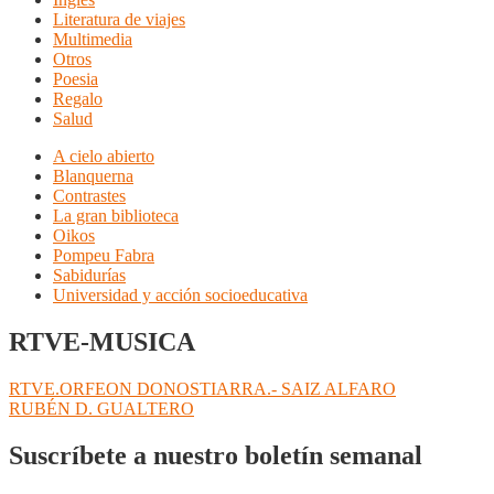
Literatura de viajes
Multimedia
Otros
Poesia
Regalo
Salud
A cielo abierto
Blanquerna
Contrastes
La gran biblioteca
Oikos
Pompeu Fabra
Sabidurías
Universidad y acción socioeducativa
RTVE-MUSICA
Navegación
Anterior:
RTVE.ORFEON DONOSTIARRA.- SAIZ ALFARO
Siguiente:
RUBÉN D. GUALTERO
de
entradas
Suscríbete a nuestro boletín semanal