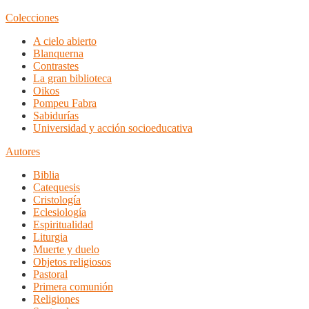
Colecciones
A cielo abierto
Blanquerna
Contrastes
La gran biblioteca
Oikos
Pompeu Fabra
Sabidurías
Universidad y acción socioeducativa
Autores
Biblia
Catequesis
Cristología
Eclesiología
Espiritualidad
Liturgia
Muerte y duelo
Objetos religiosos
Pastoral
Primera comunión
Religiones