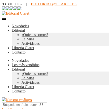
93 301 00 62 |
EDITORIAL@CLARET.ES
Novedades
Editorial
¿Quiénes somos?
La Misa
Actividades
Librería Claret
Contacto
Novedades
Los más vendidos
Editorial
¿Quiénes somos?
La Misa
Actividades
Librería Claret
Contacto
Nuestro catálogo