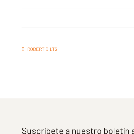
Navegación
Anterior:
ROBERT DILTS
de
entradas
Suscríbete a nuestro boletín