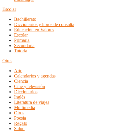
Escolar
Bachillerato
Diccionarios y libros de consulta
Educación en Valores
Escolar
Primaria
Secundaria
Tutoría
Otras
Arte
Calendarios y agendas
Ciencia
Cine y televisión
Diccionarios
Inglés
Literatura de viajes
Multimedia
Otros
Poesia
Regalo
Salud