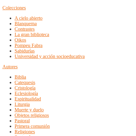
Colecciones
A cielo abierto
Blanquerna
Contrastes
La gran biblioteca
Oikos
Pompeu Fabra
Sabidurías
Universidad y acción socioeducativa
Autores
Biblia
Catequesis
Cristología
Eclesiología
Espiritualidad
Liturgia
Muerte y duelo
Objetos religiosos
Pastoral
Primera comunión
Religiones