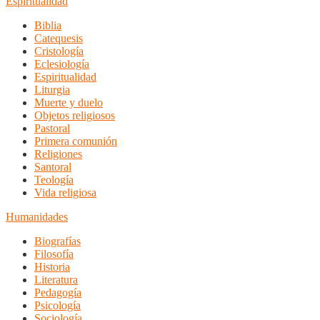
Espiritualidad
Biblia
Catequesis
Cristología
Eclesiología
Espiritualidad
Liturgia
Muerte y duelo
Objetos religiosos
Pastoral
Primera comunión
Religiones
Santoral
Teología
Vida religiosa
Humanidades
Biografías
Filosofía
Historia
Literatura
Pedagogía
Psicología
Sociología