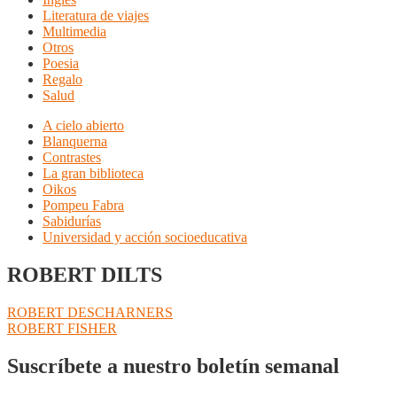
Literatura de viajes
Multimedia
Otros
Poesia
Regalo
Salud
A cielo abierto
Blanquerna
Contrastes
La gran biblioteca
Oikos
Pompeu Fabra
Sabidurías
Universidad y acción socioeducativa
ROBERT DILTS
Navegación
Anterior:
ROBERT DESCHARNERS
Siguiente:
ROBERT FISHER
de
entradas
Suscríbete a nuestro boletín semanal