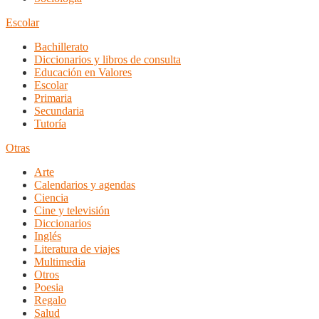
Escolar
Bachillerato
Diccionarios y libros de consulta
Educación en Valores
Escolar
Primaria
Secundaria
Tutoría
Otras
Arte
Calendarios y agendas
Ciencia
Cine y televisión
Diccionarios
Inglés
Literatura de viajes
Multimedia
Otros
Poesia
Regalo
Salud