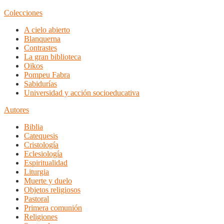
Colecciones
A cielo abierto
Blanquerna
Contrastes
La gran biblioteca
Oikos
Pompeu Fabra
Sabidurías
Universidad y acción socioeducativa
Autores
Biblia
Catequesis
Cristología
Eclesiología
Espiritualidad
Liturgia
Muerte y duelo
Objetos religiosos
Pastoral
Primera comunión
Religiones