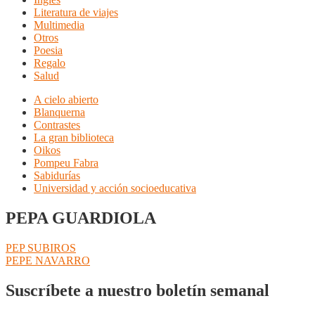
Literatura de viajes
Multimedia
Otros
Poesia
Regalo
Salud
A cielo abierto
Blanquerna
Contrastes
La gran biblioteca
Oikos
Pompeu Fabra
Sabidurías
Universidad y acción socioeducativa
PEPA GUARDIOLA
Navegación
Anterior:
PEP SUBIROS
Siguiente:
PEPE NAVARRO
de
entradas
Suscríbete a nuestro boletín semanal