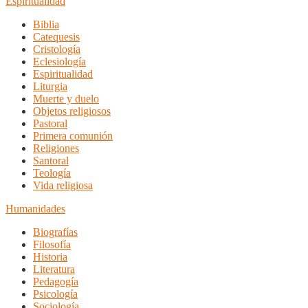
Espiritualidad
Biblia
Catequesis
Cristología
Eclesiología
Espiritualidad
Liturgia
Muerte y duelo
Objetos religiosos
Pastoral
Primera comunión
Religiones
Santoral
Teología
Vida religiosa
Humanidades
Biografías
Filosofía
Historia
Literatura
Pedagogía
Psicología
Sociología