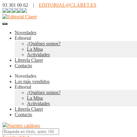
93 301 00 62 |
EDITORIAL@CLARET.ES
Novedades
Editorial
¿Quiénes somos?
La Misa
Actividades
Librería Claret
Contacto
Novedades
Los más vendidos
Editorial
¿Quiénes somos?
La Misa
Actividades
Librería Claret
Contacto
Nuestro catálogo