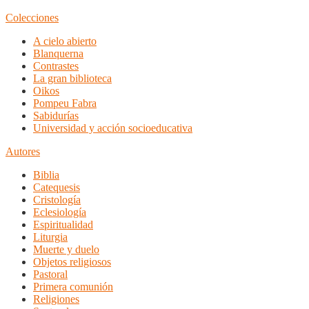
Colecciones
A cielo abierto
Blanquerna
Contrastes
La gran biblioteca
Oikos
Pompeu Fabra
Sabidurías
Universidad y acción socioeducativa
Autores
Biblia
Catequesis
Cristología
Eclesiología
Espiritualidad
Liturgia
Muerte y duelo
Objetos religiosos
Pastoral
Primera comunión
Religiones