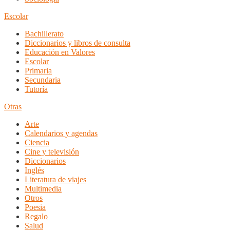
Escolar
Bachillerato
Diccionarios y libros de consulta
Educación en Valores
Escolar
Primaria
Secundaria
Tutoría
Otras
Arte
Calendarios y agendas
Ciencia
Cine y televisión
Diccionarios
Inglés
Literatura de viajes
Multimedia
Otros
Poesia
Regalo
Salud