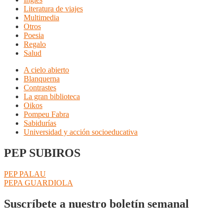
Literatura de viajes
Multimedia
Otros
Poesia
Regalo
Salud
A cielo abierto
Blanquerna
Contrastes
La gran biblioteca
Oikos
Pompeu Fabra
Sabidurías
Universidad y acción socioeducativa
PEP SUBIROS
Navegación
Anterior:
PEP PALAU
Siguiente:
PEPA GUARDIOLA
de
entradas
Suscríbete a nuestro boletín semanal