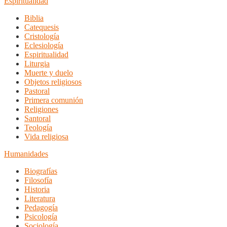
Espiritualidad
Biblia
Catequesis
Cristología
Eclesiología
Espiritualidad
Liturgia
Muerte y duelo
Objetos religiosos
Pastoral
Primera comunión
Religiones
Santoral
Teología
Vida religiosa
Humanidades
Biografías
Filosofía
Historia
Literatura
Pedagogía
Psicología
Sociología