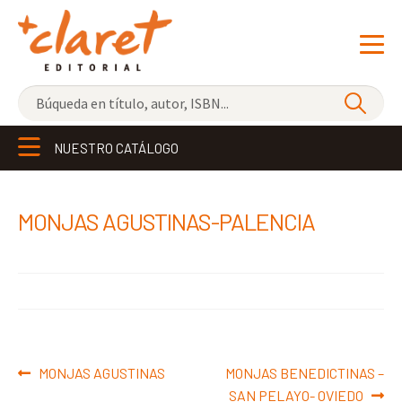
NOVEDADES
NUESTRO CATÁLOGO
LOS MÁS VENDIDOS
EDITORIAL
Exp
MONJAS AGUSTINAS-PALENCIA
el
LIBRERÍA CLARET
me
CONTACTO
hijo
Navegación
Anterior:
Siguiente:
MONJAS AGUSTINAS
MONJAS BENEDICTINAS –
de
SAN PELAYO- OVIEDO