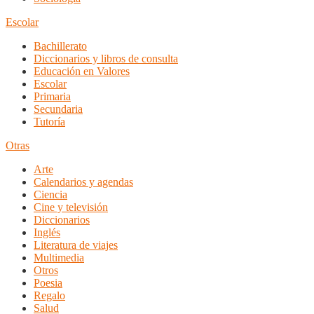
Escolar
Bachillerato
Diccionarios y libros de consulta
Educación en Valores
Escolar
Primaria
Secundaria
Tutoría
Otras
Arte
Calendarios y agendas
Ciencia
Cine y televisión
Diccionarios
Inglés
Literatura de viajes
Multimedia
Otros
Poesia
Regalo
Salud