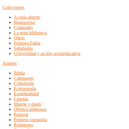
Colecciones
A cielo abierto
Blanquerna
Contrastes
La gran biblioteca
Oikos
Pompeu Fabra
Sabidurías
Universidad y acción socioeducativa
Autores
Biblia
Catequesis
Cristología
Eclesiología
Espiritualidad
Liturgia
Muerte y duelo
Objetos religiosos
Pastoral
Primera comunión
Religiones