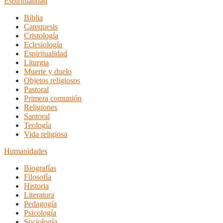
Espiritualidad
Biblia
Catequesis
Cristología
Eclesiología
Espiritualidad
Liturgia
Muerte y duelo
Objetos religiosos
Pastoral
Primera comunión
Religiones
Santoral
Teología
Vida religiosa
Humanidades
Biografías
Filosofía
Historia
Literatura
Pedagogía
Psicología
Sociología