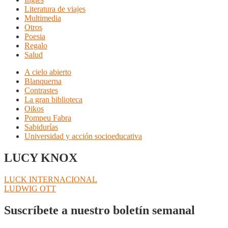
Literatura de viajes
Multimedia
Otros
Poesia
Regalo
Salud
A cielo abierto
Blanquerna
Contrastes
La gran biblioteca
Oikos
Pompeu Fabra
Sabidurías
Universidad y acción socioeducativa
LUCY KNOX
Navegación
Anterior:
LUCK INTERNACIONAL
Siguiente:
LUDWIG OTT
de
entradas
Suscríbete a nuestro boletín semanal