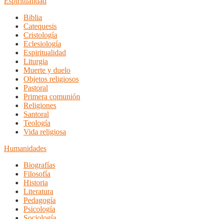
Espiritualidad
Biblia
Catequesis
Cristología
Eclesiología
Espiritualidad
Liturgia
Muerte y duelo
Objetos religiosos
Pastoral
Primera comunión
Religiones
Santoral
Teología
Vida religiosa
Humanidades
Biografías
Filosofía
Historia
Literatura
Pedagogía
Psicología
Sociología