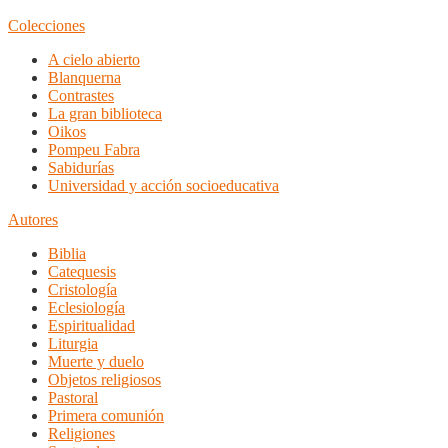
Colecciones
A cielo abierto
Blanquerna
Contrastes
La gran biblioteca
Oikos
Pompeu Fabra
Sabidurías
Universidad y acción socioeducativa
Autores
Biblia
Catequesis
Cristología
Eclesiología
Espiritualidad
Liturgia
Muerte y duelo
Objetos religiosos
Pastoral
Primera comunión
Religiones