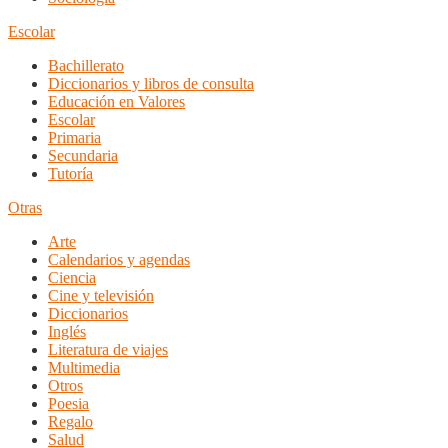
Escolar
Bachillerato
Diccionarios y libros de consulta
Educación en Valores
Escolar
Primaria
Secundaria
Tutoría
Otras
Arte
Calendarios y agendas
Ciencia
Cine y televisión
Diccionarios
Inglés
Literatura de viajes
Multimedia
Otros
Poesia
Regalo
Salud