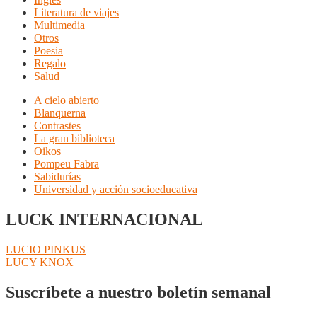
Literatura de viajes
Multimedia
Otros
Poesia
Regalo
Salud
A cielo abierto
Blanquerna
Contrastes
La gran biblioteca
Oikos
Pompeu Fabra
Sabidurías
Universidad y acción socioeducativa
LUCK INTERNACIONAL
Navegación
Anterior:
LUCIO PINKUS
Siguiente:
LUCY KNOX
de
entradas
Suscríbete a nuestro boletín semanal