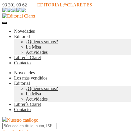
93 301 00 62 |
EDITORIAL@CLARET.ES
Novedades
Editorial
¿Quiénes somos?
La Misa
Actividades
Librería Claret
Contacto
Novedades
Los más vendidos
Editorial
¿Quiénes somos?
La Misa
Actividades
Librería Claret
Contacto
Nuestro catálogo