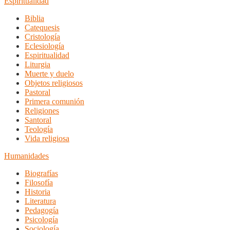
Espiritualidad
Biblia
Catequesis
Cristología
Eclesiología
Espiritualidad
Liturgia
Muerte y duelo
Objetos religiosos
Pastoral
Primera comunión
Religiones
Santoral
Teología
Vida religiosa
Humanidades
Biografías
Filosofía
Historia
Literatura
Pedagogía
Psicología
Sociología