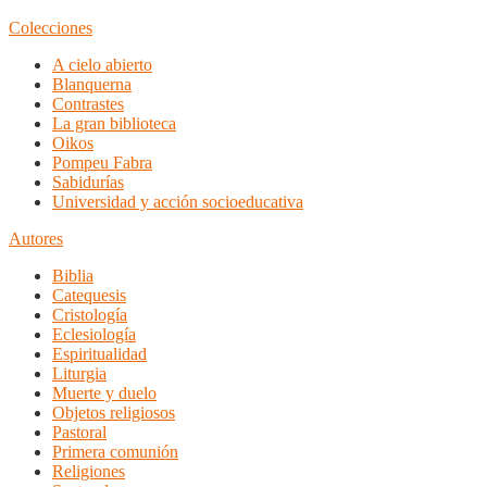
Colecciones
A cielo abierto
Blanquerna
Contrastes
La gran biblioteca
Oikos
Pompeu Fabra
Sabidurías
Universidad y acción socioeducativa
Autores
Biblia
Catequesis
Cristología
Eclesiología
Espiritualidad
Liturgia
Muerte y duelo
Objetos religiosos
Pastoral
Primera comunión
Religiones