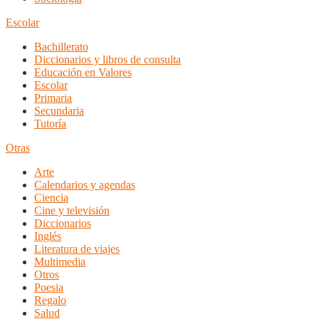
Escolar
Bachillerato
Diccionarios y libros de consulta
Educación en Valores
Escolar
Primaria
Secundaria
Tutoría
Otras
Arte
Calendarios y agendas
Ciencia
Cine y televisión
Diccionarios
Inglés
Literatura de viajes
Multimedia
Otros
Poesia
Regalo
Salud