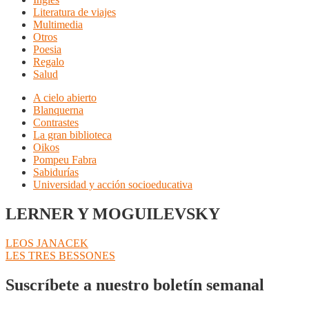
Literatura de viajes
Multimedia
Otros
Poesia
Regalo
Salud
A cielo abierto
Blanquerna
Contrastes
La gran biblioteca
Oikos
Pompeu Fabra
Sabidurías
Universidad y acción socioeducativa
LERNER Y MOGUILEVSKY
Navegación
Anterior:
LEOS JANACEK
Siguiente:
LES TRES BESSONES
de
entradas
Suscríbete a nuestro boletín semanal