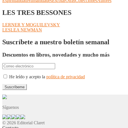
Espiritualidad
Humanidades
Escolar
Otras
Colecciones
Autores
LES TRES BESSONES
Navegación
Anterior:
LERNER Y MOGUILEVSKY
Siguiente:
LESLEA NEWMAN
de
entradas
Suscríbete a nuestro boletín semanal
Descuentos en libros, novedades y mucho más
He leído y acepto la
política de privacidad
Síguenos
© 2026 Editorial Claret
Contacto