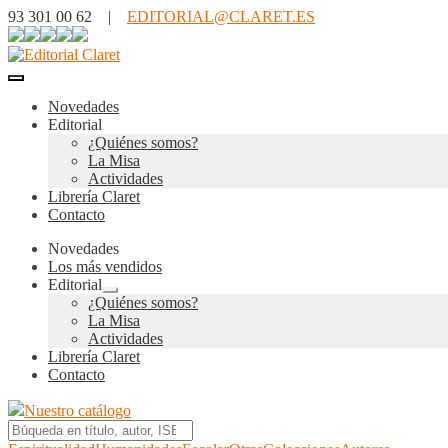
93 301 00 62 |
EDITORIAL@CLARET.ES
Novedades
Editorial
¿Quiénes somos?
La Misa
Actividades
Librería Claret
Contacto
Novedades
Los más vendidos
Editorial
Expandir
¿Quiénes somos?
el
La Misa
menú
Actividades
hijo
Librería Claret
Contacto
Nuestro catálogo