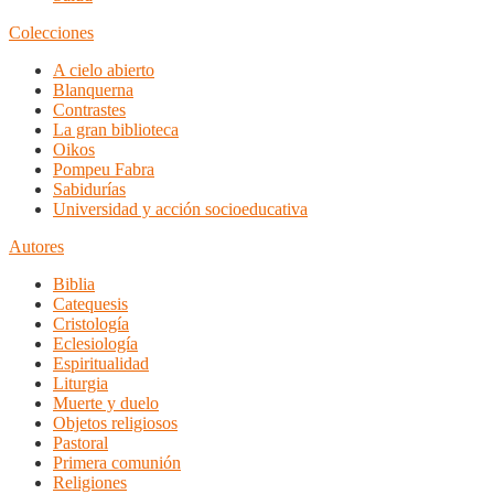
Colecciones
A cielo abierto
Blanquerna
Contrastes
La gran biblioteca
Oikos
Pompeu Fabra
Sabidurías
Universidad y acción socioeducativa
Autores
Biblia
Catequesis
Cristología
Eclesiología
Espiritualidad
Liturgia
Muerte y duelo
Objetos religiosos
Pastoral
Primera comunión
Religiones