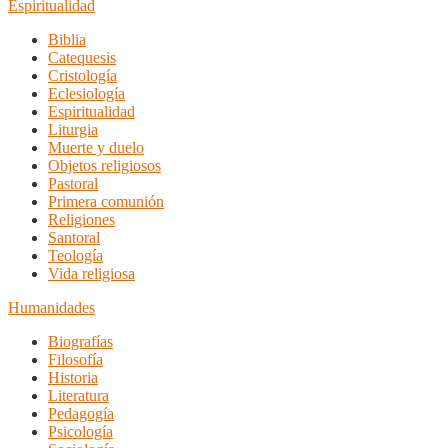
Espiritualidad
Biblia
Catequesis
Cristología
Eclesiología
Espiritualidad
Liturgia
Muerte y duelo
Objetos religiosos
Pastoral
Primera comunión
Religiones
Santoral
Teología
Vida religiosa
Humanidades
Biografías
Filosofía
Historia
Literatura
Pedagogía
Psicología