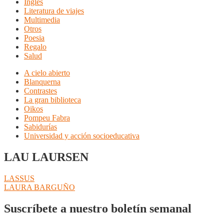
Inglés
Literatura de viajes
Multimedia
Otros
Poesia
Regalo
Salud
A cielo abierto
Blanquerna
Contrastes
La gran biblioteca
Oikos
Pompeu Fabra
Sabidurías
Universidad y acción socioeducativa
LAU LAURSEN
Navegación
Anterior:
LASSUS
Siguiente:
LAURA BARGUÑO
de
entradas
Suscríbete a nuestro boletín semanal