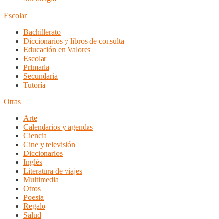
Escolar
Bachillerato
Diccionarios y libros de consulta
Educación en Valores
Escolar
Primaria
Secundaria
Tutoría
Otras
Arte
Calendarios y agendas
Ciencia
Cine y televisión
Diccionarios
Inglés
Literatura de viajes
Multimedia
Otros
Poesia
Regalo
Salud