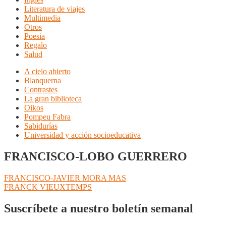
Literatura de viajes
Multimedia
Otros
Poesia
Regalo
Salud
A cielo abierto
Blanquerna
Contrastes
La gran biblioteca
Oikos
Pompeu Fabra
Sabidurías
Universidad y acción socioeducativa
FRANCISCO-LOBO GUERRERO
Navegación
Anterior:
FRANCISCO-JAVIER MORA MAS
Siguiente:
FRANCK VIEUXTEMPS
de
entradas
Suscríbete a nuestro boletín semanal