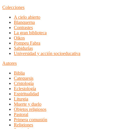
Colecciones
A cielo abierto
Blanquerna
Contrastes
La gran biblioteca
Oikos
Pompeu Fabra
Sabidurías
Universidad y acción socioeducativa
Autores
Biblia
Catequesis
Cristología
Eclesiología
Espiritualidad
Liturgia
Muerte y duelo
Objetos religiosos
Pastoral
Primera comunión
Religiones