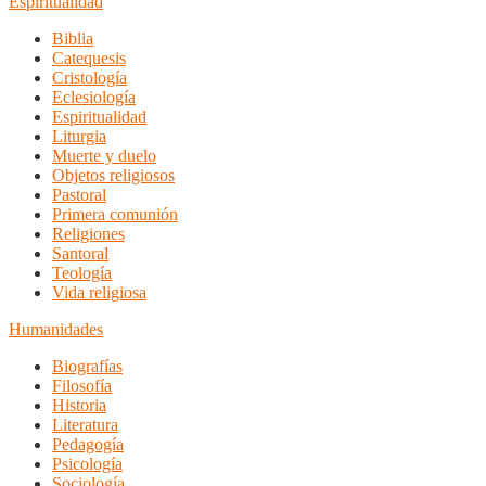
Espiritualidad
Biblia
Catequesis
Cristología
Eclesiología
Espiritualidad
Liturgia
Muerte y duelo
Objetos religiosos
Pastoral
Primera comunión
Religiones
Santoral
Teología
Vida religiosa
Humanidades
Biografías
Filosofía
Historia
Literatura
Pedagogía
Psicología
Sociología