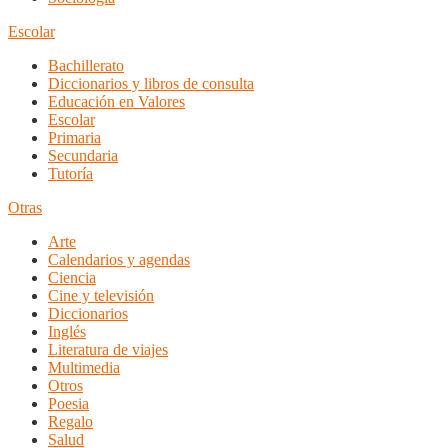
Escolar
Bachillerato
Diccionarios y libros de consulta
Educación en Valores
Escolar
Primaria
Secundaria
Tutoría
Otras
Arte
Calendarios y agendas
Ciencia
Cine y televisión
Diccionarios
Inglés
Literatura de viajes
Multimedia
Otros
Poesia
Regalo
Salud