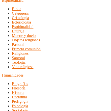
Espiritualidad
Biblia
Catequesis
Cristología
Eclesiología
Espiritualidad
Liturgia
Muerte y duelo
Objetos religiosos
Pastoral
Primera comunión
Religiones
Santoral
Teología
Vida religiosa
Humanidades
Biografías
Filosofía
Historia
Literatura
Pedagogía
Psicología
Sociología