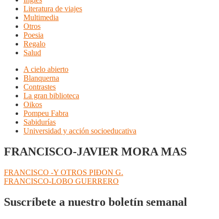
Literatura de viajes
Multimedia
Otros
Poesia
Regalo
Salud
A cielo abierto
Blanquerna
Contrastes
La gran biblioteca
Oikos
Pompeu Fabra
Sabidurías
Universidad y acción socioeducativa
FRANCISCO-JAVIER MORA MAS
Navegación
Anterior:
FRANCISCO -Y OTROS PIÐON G.
Siguiente:
FRANCISCO-LOBO GUERRERO
de
entradas
Suscríbete a nuestro boletín semanal