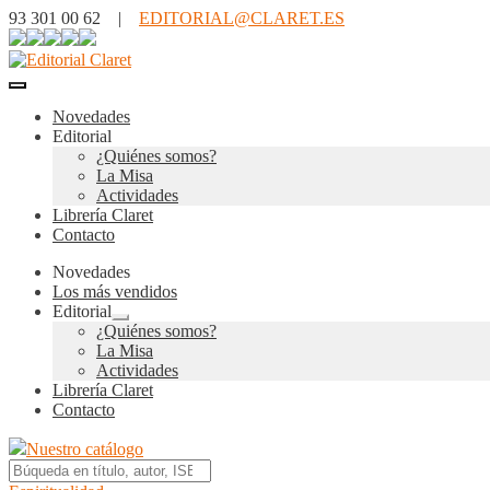
93 301 00 62 |
EDITORIAL@CLARET.ES
Novedades
Editorial
¿Quiénes somos?
La Misa
Actividades
Librería Claret
Contacto
Novedades
Los más vendidos
Editorial
Expandir
¿Quiénes somos?
el
La Misa
menú
Actividades
hijo
Librería Claret
Contacto
Nuestro catálogo