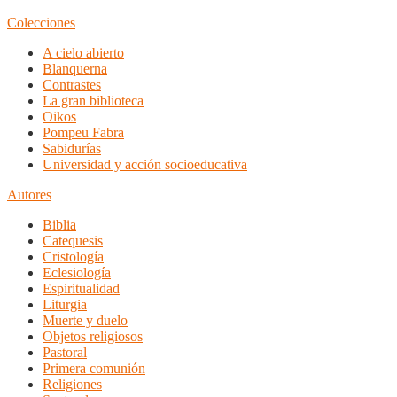
Colecciones
A cielo abierto
Blanquerna
Contrastes
La gran biblioteca
Oikos
Pompeu Fabra
Sabidurías
Universidad y acción socioeducativa
Autores
Biblia
Catequesis
Cristología
Eclesiología
Espiritualidad
Liturgia
Muerte y duelo
Objetos religiosos
Pastoral
Primera comunión
Religiones