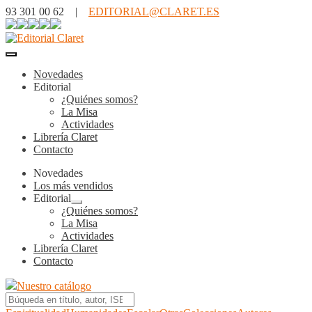
93 301 00 62 |
EDITORIAL@CLARET.ES
Novedades
Editorial
¿Quiénes somos?
La Misa
Actividades
Librería Claret
Contacto
Novedades
Los más vendidos
Editorial
Expandir
¿Quiénes somos?
el
La Misa
menú
Actividades
hijo
Librería Claret
Contacto
Nuestro catálogo