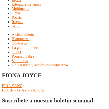
Literatura de viajes
Multimedia
Otros
Poesia
Regalo
Salud
A cielo abierto
Blanquerna
Contrastes
La gran biblioteca
Oikos
Pompeu Fabra
Sabidurías
Universidad y acción socioeducativa
FIONA JOYCE
Navegación
Anterior:
FINA SANZ
Siguiente:
FIORE – GIAY – FASOLI
de
entradas
Suscríbete a nuestro boletín semanal