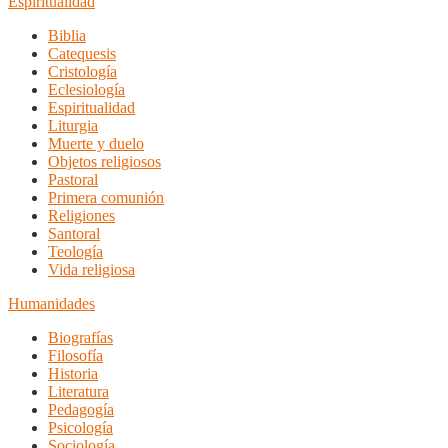
Espiritualidad
Biblia
Catequesis
Cristología
Eclesiología
Espiritualidad
Liturgia
Muerte y duelo
Objetos religiosos
Pastoral
Primera comunión
Religiones
Santoral
Teología
Vida religiosa
Humanidades
Biografías
Filosofía
Historia
Literatura
Pedagogía
Psicología
Sociología