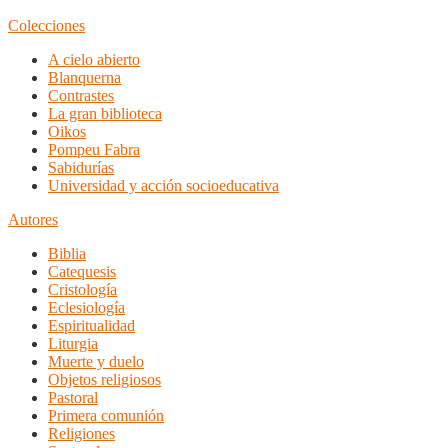
Colecciones
A cielo abierto
Blanquerna
Contrastes
La gran biblioteca
Oikos
Pompeu Fabra
Sabidurías
Universidad y acción socioeducativa
Autores
Biblia
Catequesis
Cristología
Eclesiología
Espiritualidad
Liturgia
Muerte y duelo
Objetos religiosos
Pastoral
Primera comunión
Religiones