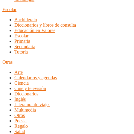
Escolar
Bachillerato
Diccionarios y libros de consulta
Educación en Valores
Escolar
Primaria
Secundaria
Tutoría
Otras
Arte
Calendarios y agendas
Ciencia
Cine y televisión
Diccionarios
Inglés
Literatura de viajes
Multimedia
Otros
Poesia
Regalo
Salud