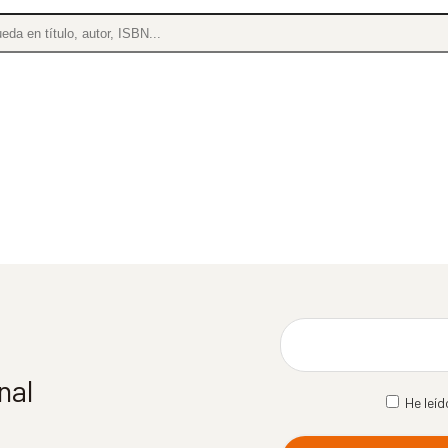
nal
He leíd