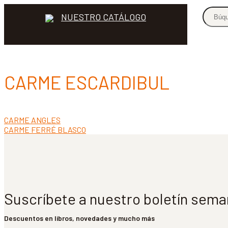
NUESTRO CATÁLOGO
CARME ESCARDIBUL
Anterior:
CARME ANGLES
Navegación
Siguiente:
CARME FERRÉ BLASCO
de
entradas
Suscríbete a nuestro boletín sema
Descuentos en libros, novedades y mucho más