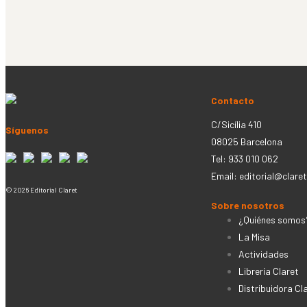
Contacto
C/Sicília 410
Síguenos
08025 Barcelona
Tel: 933 010 062
Email:
editorial@claret
© 2026 Editorial Claret
Sobre nosotros
¿Quiénes somos
La Misa
Actividades
Librería Claret
Distribuidora Cl