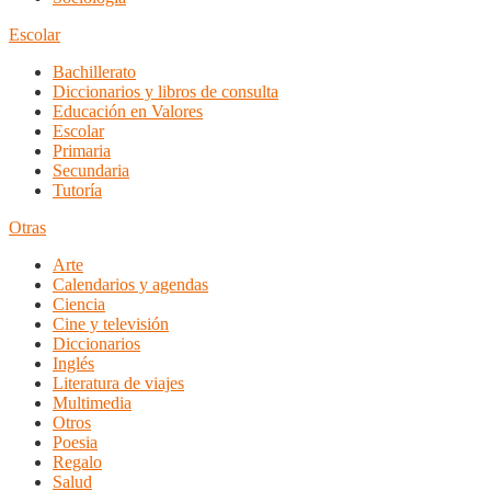
Escolar
Bachillerato
Diccionarios y libros de consulta
Educación en Valores
Escolar
Primaria
Secundaria
Tutoría
Otras
Arte
Calendarios y agendas
Ciencia
Cine y televisión
Diccionarios
Inglés
Literatura de viajes
Multimedia
Otros
Poesia
Regalo
Salud