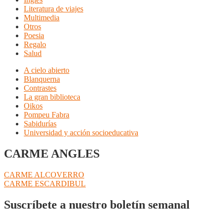
Literatura de viajes
Multimedia
Otros
Poesia
Regalo
Salud
A cielo abierto
Blanquerna
Contrastes
La gran biblioteca
Oikos
Pompeu Fabra
Sabidurías
Universidad y acción socioeducativa
CARME ANGLES
Navegación
Anterior:
CARME ALCOVERRO
Siguiente:
CARME ESCARDIBUL
de
entradas
Suscríbete a nuestro boletín semanal