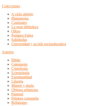
Colecciones
A cielo abierto
Blanquerna
Contrastes
La gran biblioteca
Oikos
Pompeu Fabra
Sabidurías
Universidad y acción socioeducativa
Autores
Biblia
Catequesis
Cristología
Eclesiología
Espiritualidad
Liturgia
Muerte y duelo
Objetos religiosos
Pastoral
Primera comunión
Religiones