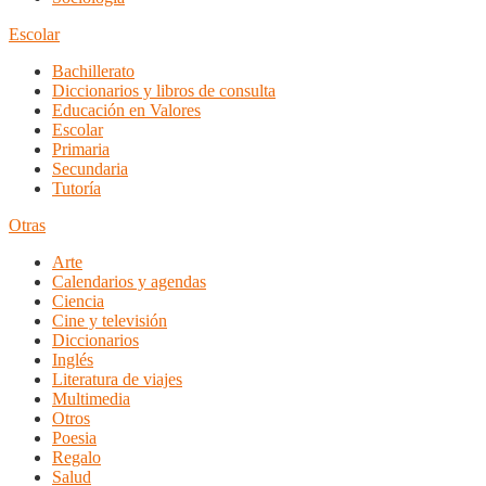
Escolar
Bachillerato
Diccionarios y libros de consulta
Educación en Valores
Escolar
Primaria
Secundaria
Tutoría
Otras
Arte
Calendarios y agendas
Ciencia
Cine y televisión
Diccionarios
Inglés
Literatura de viajes
Multimedia
Otros
Poesia
Regalo
Salud