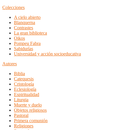
Colecciones
A cielo abierto
Blanquerna
Contrastes
La gran biblioteca
Oikos
Pompeu Fabra
Sabidurías
Universidad y acción socioeducativa
Autores
Biblia
Catequesis
Cristología
Eclesiología
Espiritualidad
Liturgia
Muerte y duelo
Objetos religiosos
Pastoral
Primera comunión
Religiones