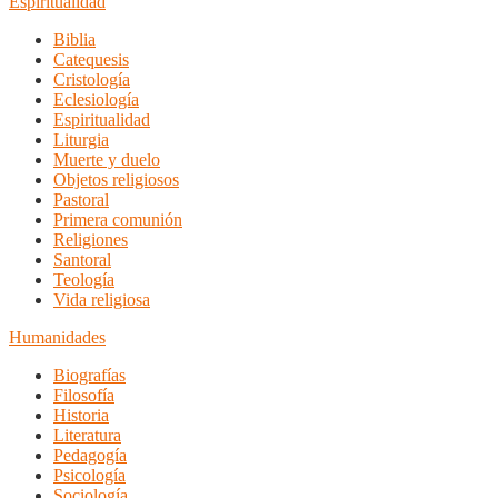
Espiritualidad
Biblia
Catequesis
Cristología
Eclesiología
Espiritualidad
Liturgia
Muerte y duelo
Objetos religiosos
Pastoral
Primera comunión
Religiones
Santoral
Teología
Vida religiosa
Humanidades
Biografías
Filosofía
Historia
Literatura
Pedagogía
Psicología
Sociología