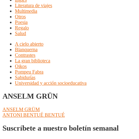
Literatura de viajes
Multimedia
Otros
Poesia
Regalo
Salud
A cielo abierto
Blanquerna
Contrastes
La gran biblioteca
Oikos
Pompeu Fabra
Sabidurías
Universidad y acción socioeducativa
ANSELM GRÜN
Navegación
Anterior:
ANSELM GRÜM
Siguiente:
ANTONI BENTUÉ BENTUÉ
de
entradas
Suscríbete a nuestro boletín semanal