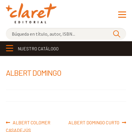
NOVEDADES
NUESTRO CATÁLOGO
LOS MÁS VENDIDOS
EDITORIAL
Exp
ALBERT DOMINGO
el
LIBRERÍA CLARET
me
CONTACTO
hijo
Navegación
Anterior:
Siguiente:
ALBERT COLOMER
ALBERT DOMINGO CURTO
de
CASADEJÚS