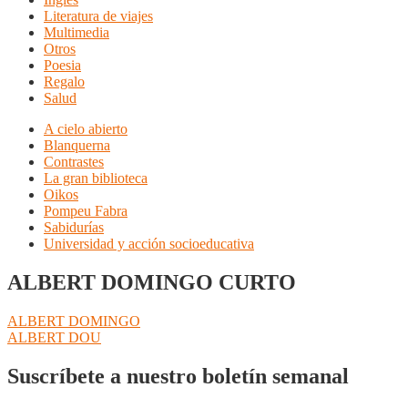
Literatura de viajes
Multimedia
Otros
Poesia
Regalo
Salud
A cielo abierto
Blanquerna
Contrastes
La gran biblioteca
Oikos
Pompeu Fabra
Sabidurías
Universidad y acción socioeducativa
ALBERT DOMINGO CURTO
Navegación
Anterior:
ALBERT DOMINGO
Siguiente:
ALBERT DOU
de
entradas
Suscríbete a nuestro boletín semanal