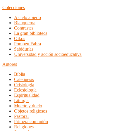
Colecciones
A cielo abierto
Blanquerna
Contrastes
La gran biblioteca
Oikos
Pompeu Fabra
Sabidurías
Universidad y acción socioeducativa
Autores
Biblia
Catequesis
Cristología
Eclesiología
Espiritualidad
Liturgia
Muerte y duelo
Objetos religiosos
Pastoral
Primera comunión
Religiones