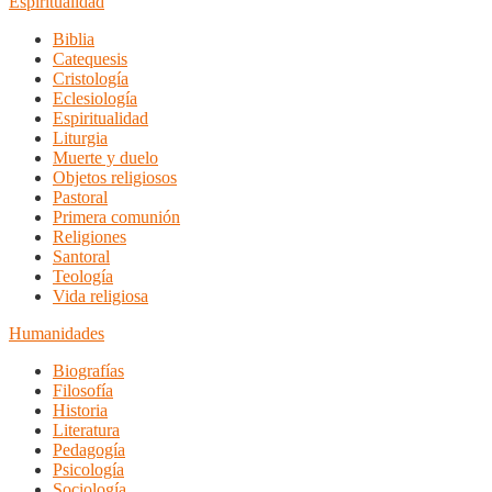
Espiritualidad
Biblia
Catequesis
Cristología
Eclesiología
Espiritualidad
Liturgia
Muerte y duelo
Objetos religiosos
Pastoral
Primera comunión
Religiones
Santoral
Teología
Vida religiosa
Humanidades
Biografías
Filosofía
Historia
Literatura
Pedagogía
Psicología
Sociología