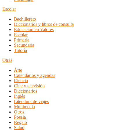
Escolar
Bachillerato
Diccionarios y libros de consulta
Educación en Valores
Escolar
Primaria
Secundaria
Tutoría
Otras
Arte
Calendarios y agendas
Ciencia
Cine y televisión
Diccionarios
Inglés
Literatura de viajes
Multimedia
Otros
Poesia
Regalo
Salud