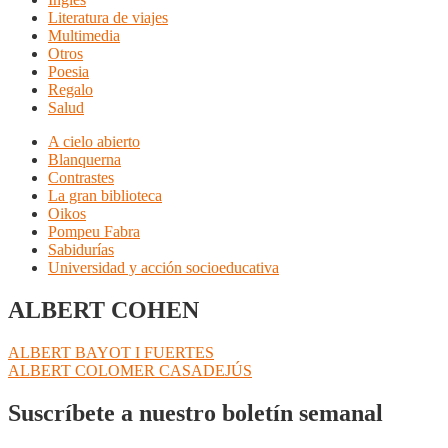
Literatura de viajes
Multimedia
Otros
Poesia
Regalo
Salud
A cielo abierto
Blanquerna
Contrastes
La gran biblioteca
Oikos
Pompeu Fabra
Sabidurías
Universidad y acción socioeducativa
ALBERT COHEN
Navegación
Anterior:
ALBERT BAYOT I FUERTES
Siguiente:
ALBERT COLOMER CASADEJÚS
de
entradas
Suscríbete a nuestro boletín semanal