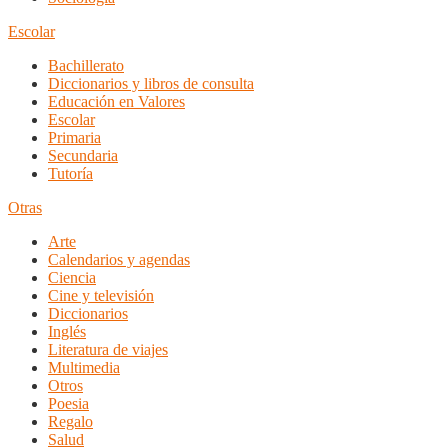
Escolar
Bachillerato
Diccionarios y libros de consulta
Educación en Valores
Escolar
Primaria
Secundaria
Tutoría
Otras
Arte
Calendarios y agendas
Ciencia
Cine y televisión
Diccionarios
Inglés
Literatura de viajes
Multimedia
Otros
Poesia
Regalo
Salud