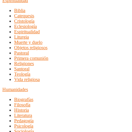
Espiritualidad
Biblia
Catequesis
Cristología
Eclesiología
Espiritualidad
Liturgia
Muerte y duelo
Objetos religiosos
Pastoral
Primera comunión
Religiones
Santoral
Teología
Vida religiosa
Humanidades
Biografías
Filosofía
Historia
Literatura
Pedagogía
Psicología
Sociología