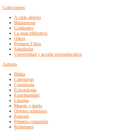
Colecciones
A cielo abierto
Blanquerna
Contrastes
La gran biblioteca
Oikos
Pompeu Fabra
Sabidurías
Universidad y acción socioeducativa
Autores
Biblia
Catequesis
Cristología
Eclesiología
Espiritualidad
Liturgia
Muerte y duelo
Objetos religiosos
Pastoral
Primera comunión
Religiones