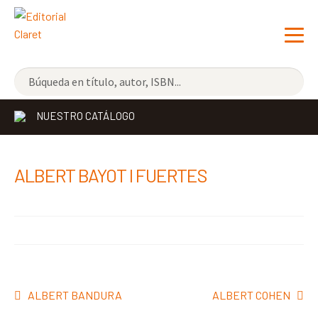
NOVEDADES
NUESTRO CATÁLOGO
LOS MÁS VENDIDOS
EDITORIAL
Exp
ALBERT BAYOT I FUERTES
el
LIBRERÍA CLARET
me
CONTACTO
hijo
Navegación
Anterior:
Siguiente:
ALBERT BANDURA
ALBERT COHEN
de