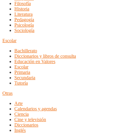
Filosofía
Historia
Literatura
Pedagogía
Psicología
Sociología
Escolar
Bachillerato
Diccionarios y libros de consulta
Educación en Valores
Escolar
Primaria
Secundaria
Tutoría
Otras
Arte
Calendarios y agendas
Ciencia
Cine y televisión
Diccionarios
Inglés