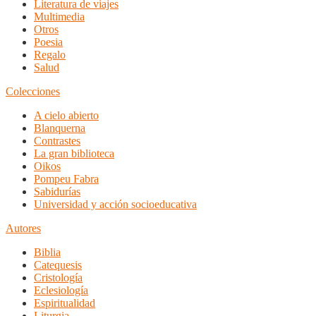
Literatura de viajes
Multimedia
Otros
Poesia
Regalo
Salud
Colecciones
A cielo abierto
Blanquerna
Contrastes
La gran biblioteca
Oikos
Pompeu Fabra
Sabidurías
Universidad y acción socioeducativa
Autores
Biblia
Catequesis
Cristología
Eclesiología
Espiritualidad
Liturgia