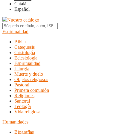
Català
Español
Nuestro catálogo
Espiritualidad
Biblia
Catequesis
Cristología
Eclesiología
Espiritualidad
Liturgia
Muerte y duelo
Objetos religiosos
Pastoral
Primera comunión
Religiones
Santoral
Teología
Vida religiosa
Humanidades
Biografías