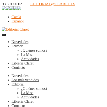
93 301 00 62 |
EDITORIAL@CLARET.ES
Català
Español
Novedades
Editorial
¿Quiénes somos?
La Misa
Actividades
Librería Claret
Contacto
Novedades
Los más vendidos
Editorial
¿Quiénes somos?
La Misa
Actividades
Librería Claret
Contacto