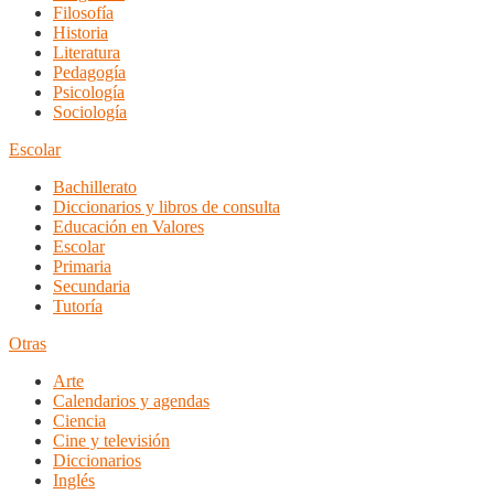
Filosofía
Historia
Literatura
Pedagogía
Psicología
Sociología
Escolar
Bachillerato
Diccionarios y libros de consulta
Educación en Valores
Escolar
Primaria
Secundaria
Tutoría
Otras
Arte
Calendarios y agendas
Ciencia
Cine y televisión
Diccionarios
Inglés