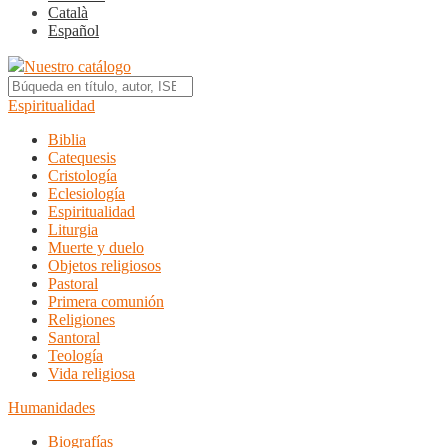
Català
Español
Nuestro catálogo
Espiritualidad
Biblia
Catequesis
Cristología
Eclesiología
Espiritualidad
Liturgia
Muerte y duelo
Objetos religiosos
Pastoral
Primera comunión
Religiones
Santoral
Teología
Vida religiosa
Humanidades
Biografías