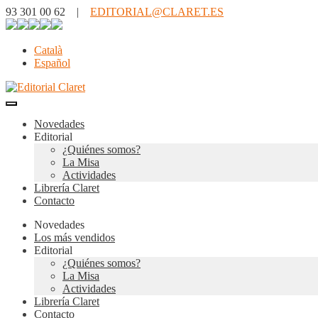
93 301 00 62 |
EDITORIAL@CLARET.ES
Català
Español
Novedades
Editorial
¿Quiénes somos?
La Misa
Actividades
Librería Claret
Contacto
Novedades
Los más vendidos
Editorial
¿Quiénes somos?
La Misa
Actividades
Librería Claret
Contacto