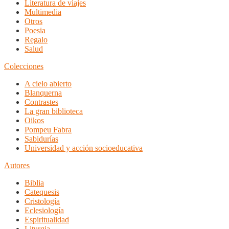
Literatura de viajes
Multimedia
Otros
Poesia
Regalo
Salud
Colecciones
A cielo abierto
Blanquerna
Contrastes
La gran biblioteca
Oikos
Pompeu Fabra
Sabidurías
Universidad y acción socioeducativa
Autores
Biblia
Catequesis
Cristología
Eclesiología
Espiritualidad
Liturgia