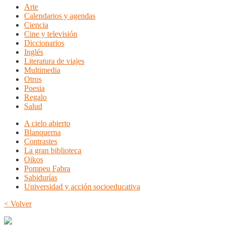
Arte
Calendarios y agendas
Ciencia
Cine y televisión
Diccionarios
Inglés
Literatura de viajes
Multimedia
Otros
Poesia
Regalo
Salud
A cielo abierto
Blanquerna
Contrastes
La gran biblioteca
Oikos
Pompeu Fabra
Sabidurías
Universidad y acción socioeducativa
< Volver