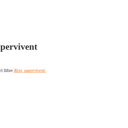
upervivent
l llibre
Resi, supervivent.