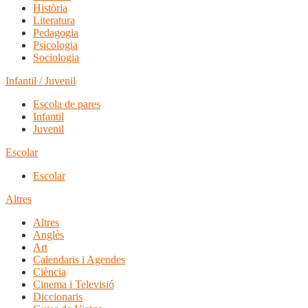
Història
Literatura
Pedagogia
Psicologia
Sociologia
Infantil / Juvenil
Escola de pares
Infantil
Juvenil
Escolar
Escolar
Altres
Altres
Anglès
Art
Calendaris i Agendes
Ciència
Cinema i Televisió
Diccionaris