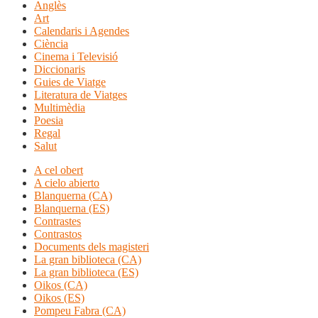
Anglès
Art
Calendaris i Agendes
Ciència
Cinema i Televisió
Diccionaris
Guies de Viatge
Literatura de Viatges
Multimèdia
Poesia
Regal
Salut
A cel obert
A cielo abierto
Blanquerna (CA)
Blanquerna (ES)
Contrastes
Contrastos
Documents dels magisteri
La gran biblioteca (CA)
La gran biblioteca (ES)
Oikos (CA)
Oikos (ES)
Pompeu Fabra (CA)