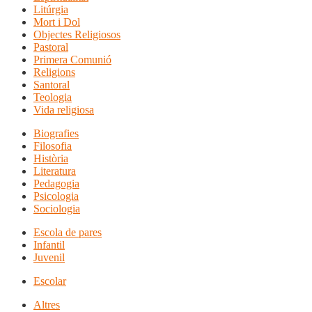
Litúrgia
Mort i Dol
Objectes Religiosos
Pastoral
Primera Comunió
Religions
Santoral
Teologia
Vida religiosa
Biografies
Filosofia
Història
Literatura
Pedagogia
Psicologia
Sociologia
Escola de pares
Infantil
Juvenil
Escolar
Altres