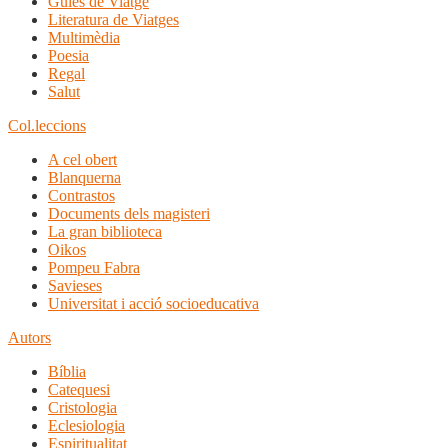
Guies de Viatge
Literatura de Viatges
Multimèdia
Poesia
Regal
Salut
Col.leccions
A cel obert
Blanquerna
Contrastos
Documents dels magisteri
La gran biblioteca
Oikos
Pompeu Fabra
Savieses
Universitat i acció socioeducativa
Autors
Bíblia
Catequesi
Cristologia
Eclesiologia
Espiritualitat