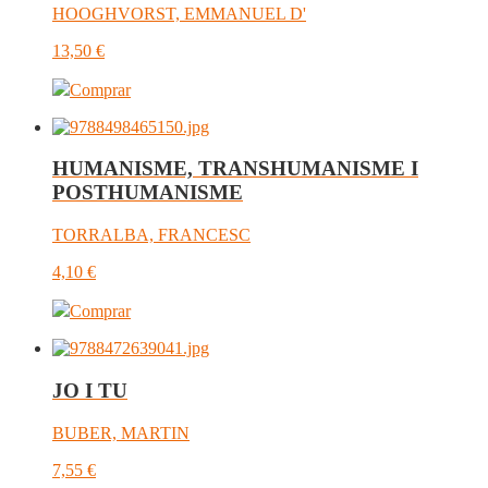
HOOGHVORST, EMMANUEL D'
13,50
€
Comprar
HUMANISME, TRANSHUMANISME I
POSTHUMANISME
TORRALBA, FRANCESC
4,10
€
Comprar
JO I TU
BUBER, MARTIN
7,55
€