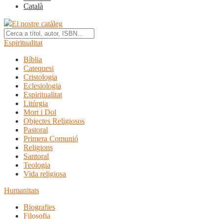
Català
El nostre catàleg
Espiritualitat
Bíblia
Catequesi
Cristologia
Eclesiologia
Espiritualitat
Litúrgia
Mort i Dol
Objectes Religiosos
Pastoral
Primera Comunió
Religions
Santoral
Teologia
Vida religiosa
Humanitats
Biografies
Filosofia