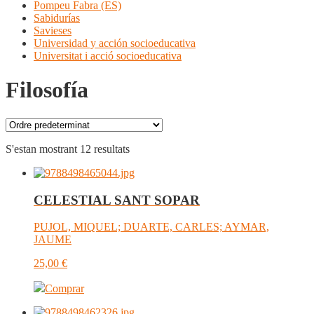
Pompeu Fabra (ES)
Sabidurías
Savieses
Universidad y acción socioeducativa
Universitat i acció socioeducativa
Filosofía
S'estan mostrant 12 resultats
CELESTIAL SANT SOPAR
PUJOL, MIQUEL; DUARTE, CARLES; AYMAR,
JAUME
25,00
€
Comprar