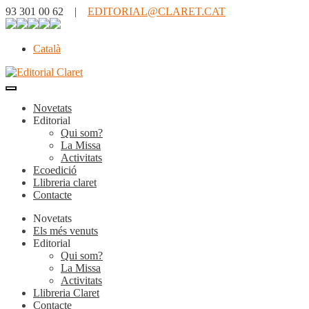
93 301 00 62 |
EDITORIAL@CLARET.CAT
Català
Novetats
Editorial
Qui som?
La Missa
Activitats
Ecoedició
Llibreria claret
Contacte
Novetats
Els més venuts
Editorial
Qui som?
La Missa
Activitats
Llibreria Claret
Contacte