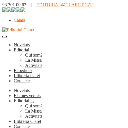
93 301 00 62 |
EDITORIAL@CLARET.CAT
Català
Novetats
Editorial
Qui som?
La Missa
Activitats
Ecoedició
Llibreria claret
Contacte
Novetats
Els més venuts
Editorial
Expandeix
Qui som?
el
La Missa
menú
Activitats
secundari
Llibreria Claret
Contacte