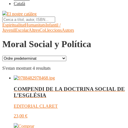
Català
El nostre catàleg
Espiritualitat
Humanitats
Infantil /
Juvenil
Escolar
Altres
Col.leccions
Autors
Moral Social y Política
S'estan mostrant 4 resultats
COMPENDI DE LA DOCTRINA SOCIAL DE
L’ESGLÉSIA
EDITORIAL CLARET
23,00
€
Comprar