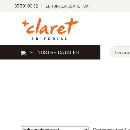
93 301 00 62 |
EDITORIAL@CLARET.CAT
EL NOSTRE CATÀLEG
S'estan mostrant 3 r