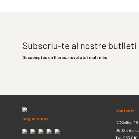
Subscriu-te al nostre butllet
Descomptes en llibres, novetats i molt més
Contacte
Segueix-nos
C/Sicília, 41
08025 Barc
Tel: 933 010