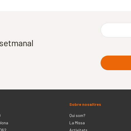
í setmanal
Sobre nosaltres
0
Qui som?
elona
La Missa
 062
Activitats