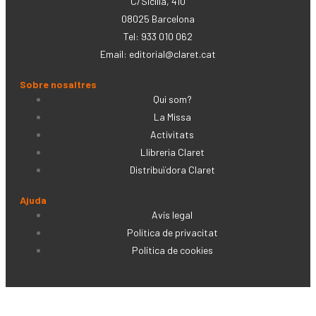
C/Sicília, 410
08025 Barcelona
Tel: 933 010 062
Email:
editorial@claret.cat
Sobre nosaltres
Qui som?
La Missa
Activitats
Llibreria Claret
Distribuïdora Claret
Ajuda
Avís legal
Política de privacitat
Política de cookies