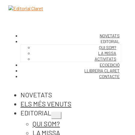
NOVETATS
EDITORIAL
QUI SOM?
LA MISSA
ACTIVITATS
ECOEDICIÓ
LLIBRERIA CLARET
CONTACTE
NOVETATS
ELS MÉS VENUTS
EDITORIAL
Expandeix
QUI SOM?
el
menú
LA MISSA
secundari