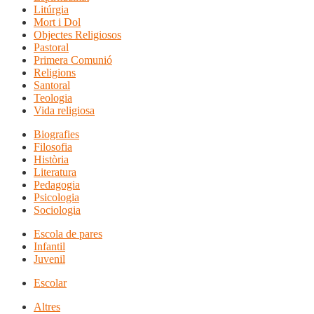
Litúrgia
Mort i Dol
Objectes Religiosos
Pastoral
Primera Comunió
Religions
Santoral
Teologia
Vida religiosa
Biografies
Filosofia
Història
Literatura
Pedagogia
Psicologia
Sociologia
Escola de pares
Infantil
Juvenil
Escolar
Altres