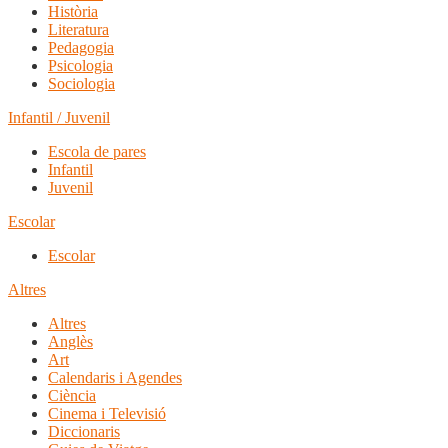
Història
Literatura
Pedagogia
Psicologia
Sociologia
Infantil / Juvenil
Escola de pares
Infantil
Juvenil
Escolar
Escolar
Altres
Altres
Anglès
Art
Calendaris i Agendes
Ciència
Cinema i Televisió
Diccionaris