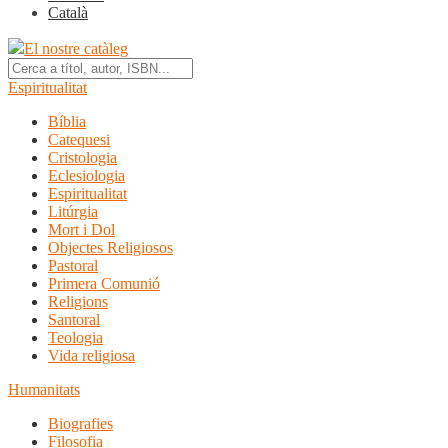
Català
El nostre catàleg
Espiritualitat
Bíblia
Catequesi
Cristologia
Eclesiologia
Espiritualitat
Litúrgia
Mort i Dol
Objectes Religiosos
Pastoral
Primera Comunió
Religions
Santoral
Teologia
Vida religiosa
Humanitats
Biografies
Filosofia