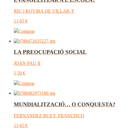
RIU I ROVIRA DE VILLAR, F
11,65
€
Comprar
LA PREOCUPACIÓ SOCIAL
JOAN PAU II
1,50
€
Comprar
MUNDIALITZACIÓ… O CONQUESTA?
FERNANDEZ BUEY, FRANCISCO
11,65
€