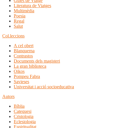
Guies de Viatge
Literatura de Viatges
Multimèdia
Poesia
Regal
Salut
Col.leccions
A cel obert
Blanquerna
Contrastos
Documents dels magisteri
La gran biblioteca
Oikos
Pompeu Fabra
Savieses
Universitat i acció socioeducativa
Autors
Bíblia
Catequesi
Cristologia
Eclesiologia
Espiritualitat