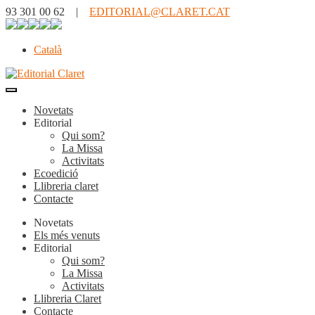
93 301 00 62 |
EDITORIAL@CLARET.CAT
Català
Novetats
Editorial
Qui som?
La Missa
Activitats
Ecoedició
Llibreria claret
Contacte
Novetats
Els més venuts
Editorial
Qui som?
La Missa
Activitats
Llibreria Claret
Contacte