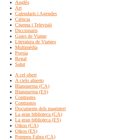
Anglès
Art
Calendaris i Agendes
Ciència
Cinema i Televisió
Diccionaris
Guies de Viatge
Literatura de Viatges
Multimèdia
Poesia
Regal
Salut
A cel obert
A cielo abierto
Blanquerna (CA)
Blanquerna (ES)
Contrastes
Contrastos
Documents dels magisteri
La gran biblioteca (CA)
La gran biblioteca (ES)
Oikos (CA)
Oikos (ES)
Pompeu Fabra (CA)