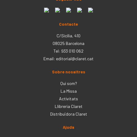
Contacte
C/Sicília, 410
08025 Barcelona
Tel: 933 010 062
Email:
editorial@claret.cat
Sobre nosaltres
Qui som?
La Missa
Activitats
Llibreria Claret
Distribuïdora Claret
Ajuda