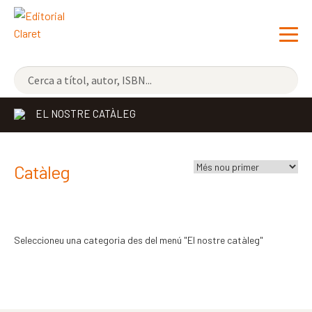
NOVETATS
EL NOSTRE CATÀLEG
ELS MÉS VENUTS
EDITORIAL
Exp
Catàleg
el
LLIBRERIA CLARET
me
CONTACTE
sec
Seleccioneu una categoria des del menú "El nostre catàleg"
CATALÀ
ESPAÑOL