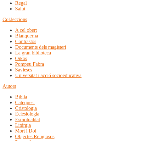
Regal
Salut
Col.leccions
A cel obert
Blanquerna
Contrastos
Documents dels magisteri
La gran biblioteca
Oikos
Pompeu Fabra
Savieses
Universitat i acció socioeducativa
Autors
Bíblia
Catequesi
Cristologia
Eclesiologia
Espiritualitat
Litúrgia
Mort i Dol
Objectes Religiosos