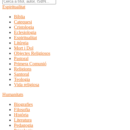
Espiritualitat
Bíblia
Catequesi
Cristologia
Eclesiologia
Espiritualitat
Litúrgia
Mort i Dol
Objectes Religiosos
Pastoral
Primera Comunió
Religions
Santoral
Teologia
Vida religiosa
Humanitats
Biografies
Filosofia
Història
Literatura
Pedagogia