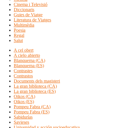
Cinema i Televisió
Diccionaris
Guies de Viatge
Literatura de Viatges
Multimèdia
Poesia
Regal
Salut
A cel obert
A cielo abierto
Blanquerna (CA)
Blanquerna (ES)
Contrastes
Contrastos
Documents dels magisteri
La gran biblioteca (CA)
La gran biblioteca (ES)
Oikos (CA)
Oikos (ES)
Pompeu Fabra (CA)
Pompeu Fabra (ES)
Sabidurías
Savieses
Universidad y acción socioeducativa