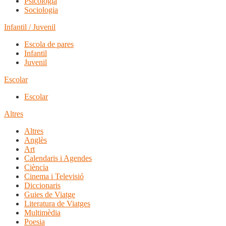
Psicologia
Sociologia
Infantil / Juvenil
Escola de pares
Infantil
Juvenil
Escolar
Escolar
Altres
Altres
Anglès
Art
Calendaris i Agendes
Ciència
Cinema i Televisió
Diccionaris
Guies de Viatge
Literatura de Viatges
Multimèdia
Poesia