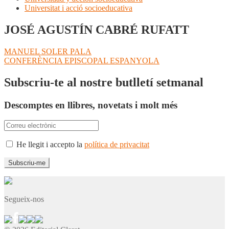
Universitat i acció socioeducativa
JOSÉ AGUSTÍN CABRÉ RUFATT
Navegació
Entrada
MANUEL SOLER PALA
anterior:
Pròxima
CONFERÈNCIA EPISCOPAL ESPANYOLA
d'entrades
entrada:
Subscriu-te al nostre butlletí setmanal
Descomptes en llibres, novetats i molt més
He llegit i accepto la
política de privacitat
Segueix-nos