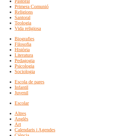
Pastoral
Primera Comunió
Religions
Santoral
Teologia
Vida religiosa
Biografies
Filosofia
Història
Literatura
Pedagogia
Psicologia
Sociologia
Escola de pares
Infantil
Juvenil
Escolar
Altres
Anglès
Art
Calendaris i Agendes
Ciència