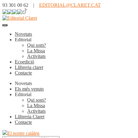
93 301 00 62 |
EDITORIAL@CLARET.CAT
Novetats
Editorial
Qui som?
La Missa
Activitats
Ecoedició
Llibreria claret
Contacte
Novetats
Els més venuts
Editorial
Qui som?
La Missa
Activitats
Llibreria Claret
Contacte
El nostre catàleg