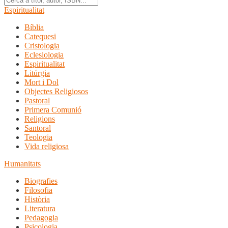
Espiritualitat
Bíblia
Catequesi
Cristologia
Eclesiologia
Espiritualitat
Litúrgia
Mort i Dol
Objectes Religiosos
Pastoral
Primera Comunió
Religions
Santoral
Teologia
Vida religiosa
Humanitats
Biografies
Filosofia
Història
Literatura
Pedagogia
Psicologia