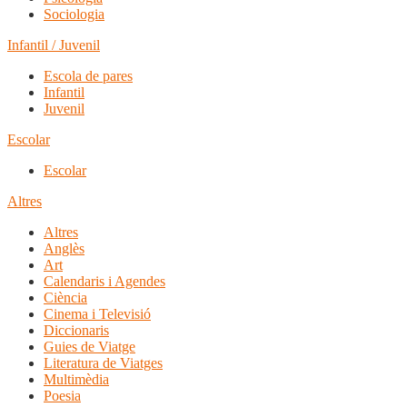
Sociologia
Infantil / Juvenil
Escola de pares
Infantil
Juvenil
Escolar
Escolar
Altres
Altres
Anglès
Art
Calendaris i Agendes
Ciència
Cinema i Televisió
Diccionaris
Guies de Viatge
Literatura de Viatges
Multimèdia
Poesia