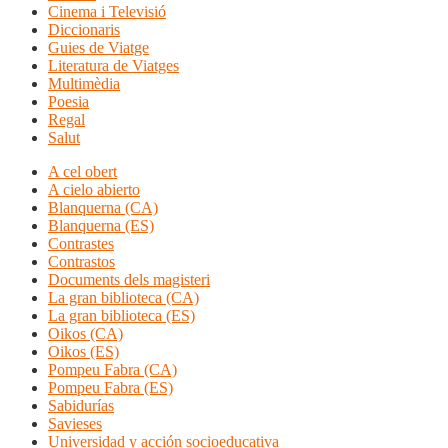
Cinema i Televisió
Diccionaris
Guies de Viatge
Literatura de Viatges
Multimèdia
Poesia
Regal
Salut
A cel obert
A cielo abierto
Blanquerna (CA)
Blanquerna (ES)
Contrastes
Contrastos
Documents dels magisteri
La gran biblioteca (CA)
La gran biblioteca (ES)
Oikos (CA)
Oikos (ES)
Pompeu Fabra (CA)
Pompeu Fabra (ES)
Sabidurías
Savieses
Universidad y acción socioeducativa