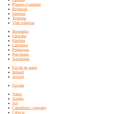
Primera Comunió
Religions
Santoral
Teologia
Vida religiosa
Biografies
Filosofia
Història
Literatura
Pedagogia
Psicologia
Sociologia
Escola de pares
Infantil
Juvenil
Escolar
Altres
Anglès
Art
Calendaris i Agendes
Ciència