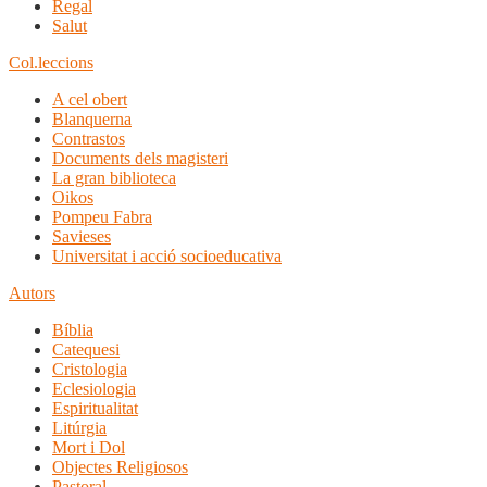
Regal
Salut
Col.leccions
A cel obert
Blanquerna
Contrastos
Documents dels magisteri
La gran biblioteca
Oikos
Pompeu Fabra
Savieses
Universitat i acció socioeducativa
Autors
Bíblia
Catequesi
Cristologia
Eclesiologia
Espiritualitat
Litúrgia
Mort i Dol
Objectes Religiosos
Pastoral