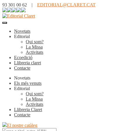
93 301 00 62 |
EDITORIAL@CLARET.CAT
Novetats
Editorial
Qui som?
La Missa
Activitats
Ecoedició
Llibreria claret
Contacte
Novetats
Els més venuts
Editorial
Qui som?
La Missa
Activitats
Llibreria Claret
Contacte
El nostre catàleg