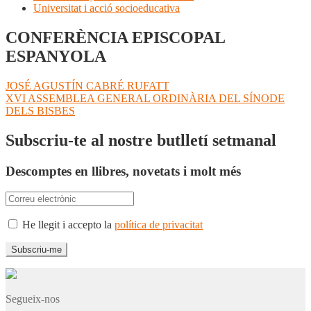
Universitat i acció socioeducativa
CONFERÈNCIA EPISCOPAL
ESPANYOLA
Navegació
Entrada
JOSÉ AGUSTÍN CABRÉ RUFATT
anterior:
Pròxima
XVI ASSEMBLEA GENERAL ORDINÀRIA DEL SÍNODE
d'entrades
entrada:
DELS BISBES
Subscriu-te al nostre butlletí setmanal
Descomptes en llibres, novetats i molt més
He llegit i accepto la
política de privacitat
Segueix-nos