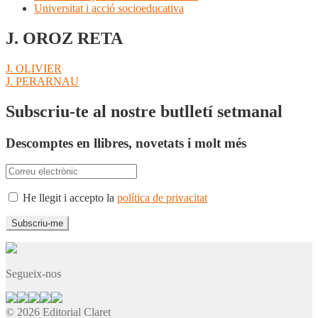
Universitat i acció socioeducativa
J. OROZ RETA
Navegació
Entrada
J. OLIVIER
anterior:
Pròxima
J. PERARNAU
d'entrades
entrada:
Subscriu-te al nostre butlletí setmanal
Descomptes en llibres, novetats i molt més
He llegit i accepto la
política de privacitat
Segueix-nos
© 2026 Editorial Claret