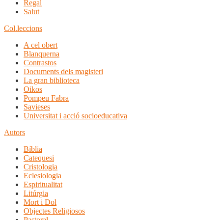
Regal
Salut
Col.leccions
A cel obert
Blanquerna
Contrastos
Documents dels magisteri
La gran biblioteca
Oikos
Pompeu Fabra
Savieses
Universitat i acció socioeducativa
Autors
Bíblia
Catequesi
Cristologia
Eclesiologia
Espiritualitat
Litúrgia
Mort i Dol
Objectes Religiosos
Pastoral