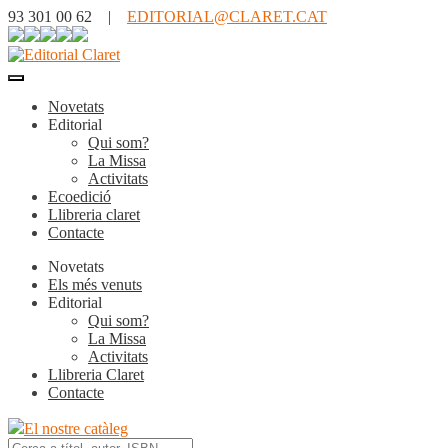
93 301 00 62 |
EDITORIAL@CLARET.CAT
Novetats
Editorial
Qui som?
La Missa
Activitats
Ecoedició
Llibreria claret
Contacte
Novetats
Els més venuts
Editorial
Qui som?
La Missa
Activitats
Llibreria Claret
Contacte
El nostre catàleg