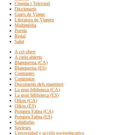
Cinema i Televisió
Diccionaris
Guies de Viatge
Literatura de Viatges
Multimèdia
Poesia
Regal
Salut
A cel obert
A cielo abierto
Blanquerna (CA)
Blanquerna (ES)
Contrastes
Contrastos
Documents dels magisteri
La gran biblioteca (CA)
La gran biblioteca (ES)
Oikos (CA)
Oikos (ES)
Pompeu Fabra (CA)
Pompeu Fabra (ES)
Sabidurías
Savieses
Universidad y acción socioeducativa