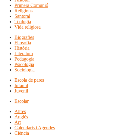
Primera Comunió
Religions
Santoral
Teologia
Vida religiosa
Biografies
Filosofia
Història
Literatura
Pedagogia
Psicologia
Sociologia
Escola de pares
Infantil
Juvenil
Escolar
Altres
Anglès
Art
Calendaris i Agendes
Ciència