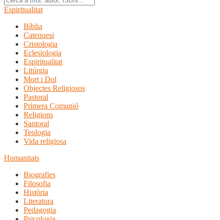
Espiritualitat
Bíblia
Catequesi
Cristologia
Eclesiologia
Espiritualitat
Litúrgia
Mort i Dol
Objectes Religiosos
Pastoral
Primera Comunió
Religions
Santoral
Teologia
Vida religiosa
Humanitats
Biografies
Filosofia
Història
Literatura
Pedagogia
Psicologia