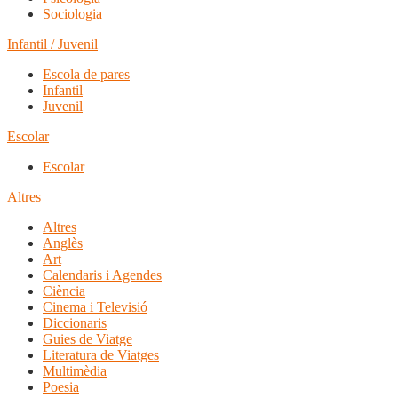
Sociologia
Infantil / Juvenil
Escola de pares
Infantil
Juvenil
Escolar
Escolar
Altres
Altres
Anglès
Art
Calendaris i Agendes
Ciència
Cinema i Televisió
Diccionaris
Guies de Viatge
Literatura de Viatges
Multimèdia
Poesia