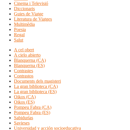
Cinema i Televisió
Diccionaris
Guies de Viatge
Literatura de Viatges
Multimèdia
Poesia
Regal
Salut
A cel obert
A cielo abierto
Blanquerna (CA)
Blanquerna (ES)
Contrastes
Contrastos
Documents dels magisteri
La gran biblioteca (CA)
La gran biblioteca (ES)
Oikos (CA)
Oikos (ES)
Pompeu Fabra (CA)
Pompeu Fabra (ES)
Sabidurías
Savieses
Universidad y acción socioeducativa