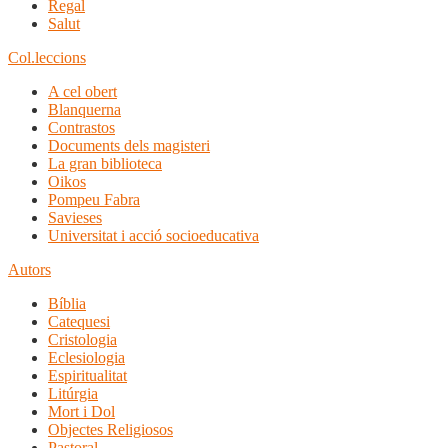
Regal
Salut
Col.leccions
A cel obert
Blanquerna
Contrastos
Documents dels magisteri
La gran biblioteca
Oikos
Pompeu Fabra
Savieses
Universitat i acció socioeducativa
Autors
Bíblia
Catequesi
Cristologia
Eclesiologia
Espiritualitat
Litúrgia
Mort i Dol
Objectes Religiosos
Pastoral