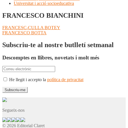
Universitat i acció socioeducativa
FRANCESCO BIANCHINI
Navegació
Entrada
FRANCESC-CULLA BOTEY
anterior:
Pròxima
FRANCESCO BOTTA
d'entrades
entrada:
Subscriu-te al nostre butlletí setmanal
Descomptes en llibres, novetats i molt més
He llegit i accepto la
política de privacitat
Segueix-nos
© 2026 Editorial Claret