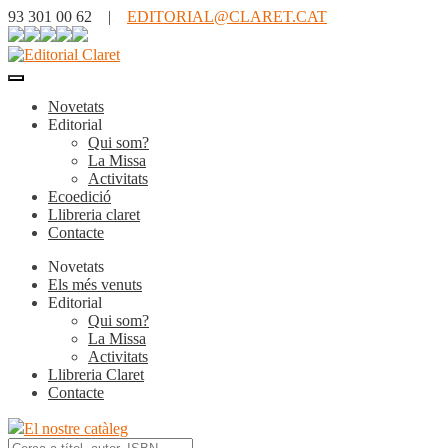
93 301 00 62 |
EDITORIAL@CLARET.CAT
Novetats
Editorial
Qui som?
La Missa
Activitats
Ecoedició
Llibreria claret
Contacte
Novetats
Els més venuts
Editorial
Qui som?
La Missa
Activitats
Llibreria Claret
Contacte
El nostre catàleg