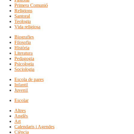
Primera Comunió
Religions
Santoral
Teologia
Vida religiosa
Biografies
Filosofia
Història
Literatura
Pedagogia
Psicologia
Sociologia
Escola de pares
Infantil
Juvenil
Escolar
Altres
Anglès
Art
Calendaris i Agendes
Ciència