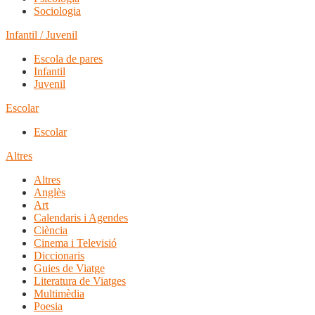
Sociologia
Infantil / Juvenil
Escola de pares
Infantil
Juvenil
Escolar
Escolar
Altres
Altres
Anglès
Art
Calendaris i Agendes
Ciència
Cinema i Televisió
Diccionaris
Guies de Viatge
Literatura de Viatges
Multimèdia
Poesia