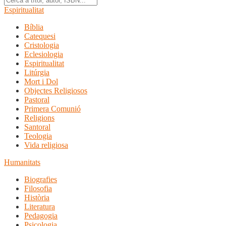
Espiritualitat
Bíblia
Catequesi
Cristologia
Eclesiologia
Espiritualitat
Litúrgia
Mort i Dol
Objectes Religiosos
Pastoral
Primera Comunió
Religions
Santoral
Teologia
Vida religiosa
Humanitats
Biografies
Filosofia
Història
Literatura
Pedagogia
Psicologia