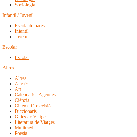
Sociologia
Infantil / Juvenil
Escola de pares
Infantil
Juvenil
Escolar
Escolar
Altres
Altres
Anglès
Art
Calendaris i Agendes
Ciència
Cinema i Televisió
Diccionaris
Guies de Viatge
Literatura de Viatges
Multimèdia
Poesia