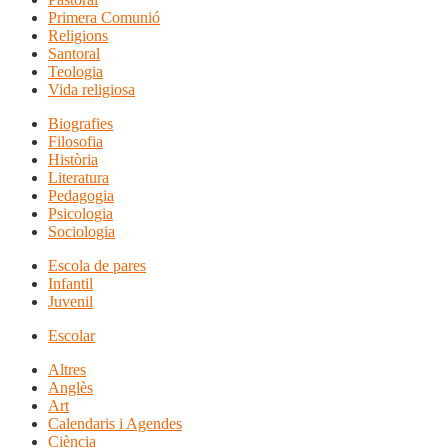
Primera Comunió
Religions
Santoral
Teologia
Vida religiosa
Biografies
Filosofia
Història
Literatura
Pedagogia
Psicologia
Sociologia
Escola de pares
Infantil
Juvenil
Escolar
Altres
Anglès
Art
Calendaris i Agendes
Ciència