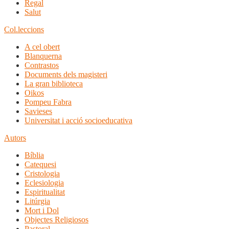
Regal
Salut
Col.leccions
A cel obert
Blanquerna
Contrastos
Documents dels magisteri
La gran biblioteca
Oikos
Pompeu Fabra
Savieses
Universitat i acció socioeducativa
Autors
Bíblia
Catequesi
Cristologia
Eclesiologia
Espiritualitat
Litúrgia
Mort i Dol
Objectes Religiosos
Pastoral