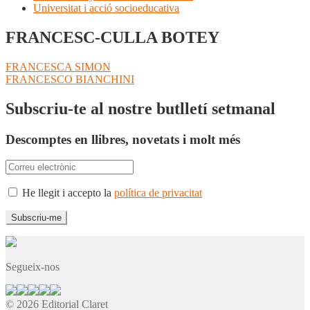
Universitat i acció socioeducativa
FRANCESC-CULLA BOTEY
Navegació
Entrada
FRANCESCA SIMON
anterior:
Pròxima
FRANCESCO BIANCHINI
d'entrades
entrada:
Subscriu-te al nostre butlletí setmanal
Descomptes en llibres, novetats i molt més
He llegit i accepto la
política de privacitat
Segueix-nos
© 2026 Editorial Claret