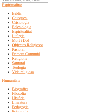
Espiritualitat
Bíblia
Catequesi
Cristologia
Eclesiologia
Espiritualitat
Litúrgia
Mort i Dol
Objectes Religiosos
Pastoral
Primera Comunió
Religions
Santoral
Teologia
Vida religiosa
Humanitats
Biografies
Filosofia
Història
Literatura
Pedagogia
Psicologia