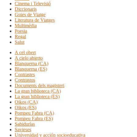
Cinema i Televisió
Diccionaris
Guies de Viatge
Literatura de Viatges
Multimèdia
Poesia
Regal
Salut
A cel obert
A cielo abierto
Blanquerna (CA)
Blanquerna (ES)
Contrastes
Contrastos
Documents dels magisteri
La gran biblioteca (CA)
La gran biblioteca (ES)
Oikos (CA)
Oikos (ES)
Pompeu Fabra (CA)
Pompeu Fabra (ES)
Sabidurías
Savieses
Universidad y acción socioeducativa