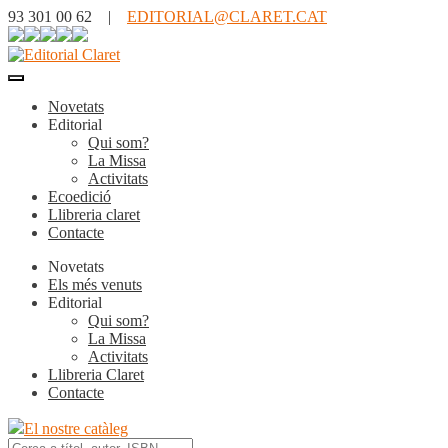
93 301 00 62 |
EDITORIAL@CLARET.CAT
Novetats
Editorial
Qui som?
La Missa
Activitats
Ecoedició
Llibreria claret
Contacte
Novetats
Els més venuts
Editorial
Qui som?
La Missa
Activitats
Llibreria Claret
Contacte
El nostre catàleg