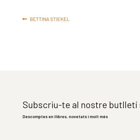
Navegació
Entrada
BETTINA STIEKEL
d'entrades
anterior:
Subscriu-te al nostre butllet
Descomptes en llibres, novetats i molt més