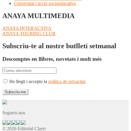
Universitat i acció socioeducativa
ANAYA MULTIMEDIA
Navegació
Entrada
ANAYA INTERACTIVA
anterior:
Pròxima
ANAYA TOURING CLUB
d'entrades
entrada:
Subscriu-te al nostre butlletí setmanal
Descomptes en llibres, novetats i molt més
He llegit i accepto la
política de privacitat
Segueix-nos
© 2026 Editorial Claret