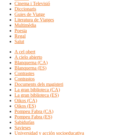
Cinema i Televisió
Diccionaris
Guies de Viatge
Literatura de Viatges
Multimèdia
Poesia
Regal
Salut
A cel obert
A cielo abierto
Blanquerna (CA)
Blanquerna (ES)
Contrastes
Contrastos
Documents dels magisteri
La gran biblioteca (CA)
La gran biblioteca (ES)
Oikos (CA)
Oikos (ES)
Pompeu Fabra (CA)
Pompeu Fabra (ES)
Sabidurías
Savieses
Universidad y acción socioeducativa