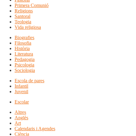
Primera Comunió
Religions
Santoral
Teologia
Vida religiosa
Biografies
Filosofia
Història
Literatura
Pedagogia
Psicologia
Sociologia
Escola de pares
Infantil
Juvenil
Escolar
Altres
Anglès
Art
Calendaris i Agendes
Ciència