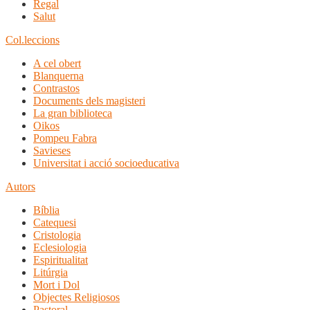
Regal
Salut
Col.leccions
A cel obert
Blanquerna
Contrastos
Documents dels magisteri
La gran biblioteca
Oikos
Pompeu Fabra
Savieses
Universitat i acció socioeducativa
Autors
Bíblia
Catequesi
Cristologia
Eclesiologia
Espiritualitat
Litúrgia
Mort i Dol
Objectes Religiosos
Pastoral