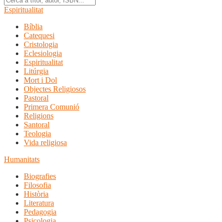
Espiritualitat
Bíblia
Catequesi
Cristologia
Eclesiologia
Espiritualitat
Litúrgia
Mort i Dol
Objectes Religiosos
Pastoral
Primera Comunió
Religions
Santoral
Teologia
Vida religiosa
Humanitats
Biografies
Filosofia
Història
Literatura
Pedagogia
Psicologia