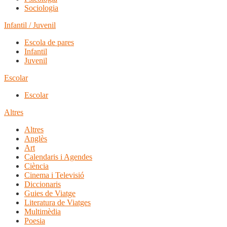
Sociologia
Infantil / Juvenil
Escola de pares
Infantil
Juvenil
Escolar
Escolar
Altres
Altres
Anglès
Art
Calendaris i Agendes
Ciència
Cinema i Televisió
Diccionaris
Guies de Viatge
Literatura de Viatges
Multimèdia
Poesia