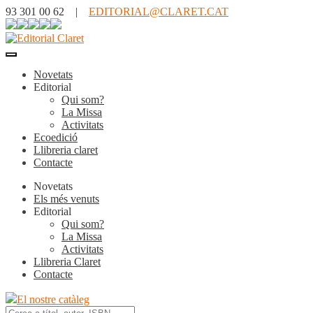
93 301 00 62 |
EDITORIAL@CLARET.CAT
Novetats
Editorial
Qui som?
La Missa
Activitats
Ecoedició
Llibreria claret
Contacte
Novetats
Els més venuts
Editorial
Qui som?
La Missa
Activitats
Llibreria Claret
Contacte
El nostre catàleg