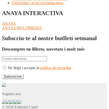
Universitat i acció socioeducativa
ANAYA INTERACTIVA
Navegació
Entrada
ANAYA
anterior:
Pròxima
ANAYA MULTIMEDIA
d'entrades
entrada:
Subscriu-te al nostre butlletí setmanal
Descomptes en llibres, novetats i molt més
He llegit i accepto la
política de privacitat
Segueix-nos
© 2026 Editorial Claret