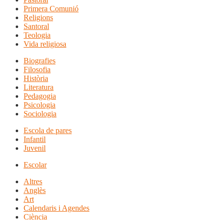
Primera Comunió
Religions
Santoral
Teologia
Vida religiosa
Biografies
Filosofia
Història
Literatura
Pedagogia
Psicologia
Sociologia
Escola de pares
Infantil
Juvenil
Escolar
Altres
Anglès
Art
Calendaris i Agendes
Ciència