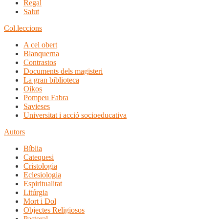
Regal
Salut
Col.leccions
A cel obert
Blanquerna
Contrastos
Documents dels magisteri
La gran biblioteca
Oikos
Pompeu Fabra
Savieses
Universitat i acció socioeducativa
Autors
Bíblia
Catequesi
Cristologia
Eclesiologia
Espiritualitat
Litúrgia
Mort i Dol
Objectes Religiosos
Pastoral