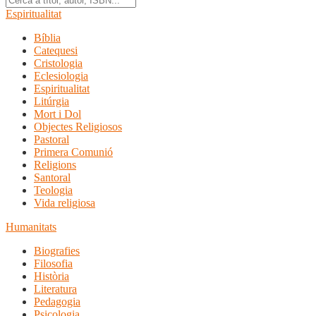
Espiritualitat
Bíblia
Catequesi
Cristologia
Eclesiologia
Espiritualitat
Litúrgia
Mort i Dol
Objectes Religiosos
Pastoral
Primera Comunió
Religions
Santoral
Teologia
Vida religiosa
Humanitats
Biografies
Filosofia
Història
Literatura
Pedagogia
Psicologia