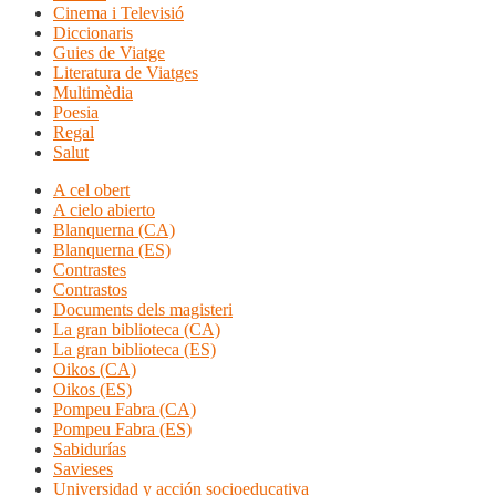
Cinema i Televisió
Diccionaris
Guies de Viatge
Literatura de Viatges
Multimèdia
Poesia
Regal
Salut
A cel obert
A cielo abierto
Blanquerna (CA)
Blanquerna (ES)
Contrastes
Contrastos
Documents dels magisteri
La gran biblioteca (CA)
La gran biblioteca (ES)
Oikos (CA)
Oikos (ES)
Pompeu Fabra (CA)
Pompeu Fabra (ES)
Sabidurías
Savieses
Universidad y acción socioeducativa