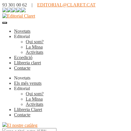
93 301 00 62 |
EDITORIAL@CLARET.CAT
Novetats
Editorial
Qui som?
La Missa
Activitats
Ecoedició
Llibreria claret
Contacte
Novetats
Els més venuts
Editorial
Qui som?
La Missa
Activitats
Llibreria Claret
Contacte
El nostre catàleg