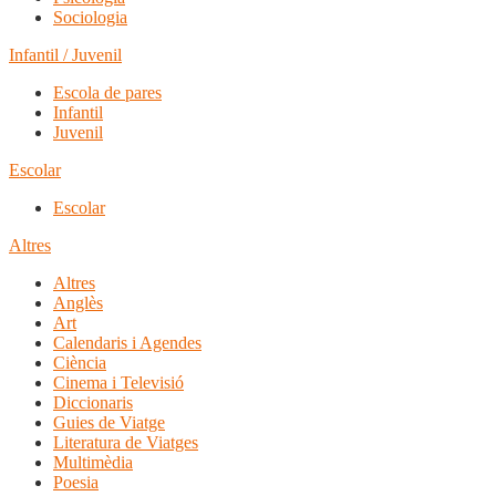
Sociologia
Infantil / Juvenil
Escola de pares
Infantil
Juvenil
Escolar
Escolar
Altres
Altres
Anglès
Art
Calendaris i Agendes
Ciència
Cinema i Televisió
Diccionaris
Guies de Viatge
Literatura de Viatges
Multimèdia
Poesia