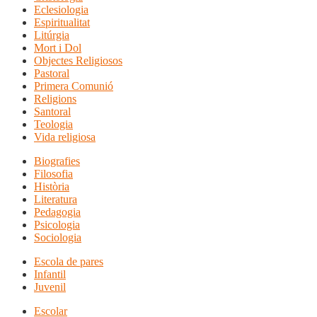
Eclesiologia
Espiritualitat
Litúrgia
Mort i Dol
Objectes Religiosos
Pastoral
Primera Comunió
Religions
Santoral
Teologia
Vida religiosa
Biografies
Filosofia
Història
Literatura
Pedagogia
Psicologia
Sociologia
Escola de pares
Infantil
Juvenil
Escolar