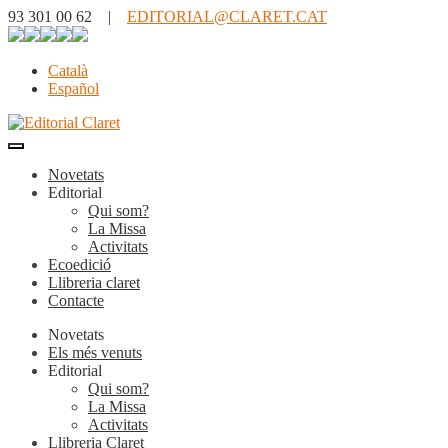
93 301 00 62 |
EDITORIAL@CLARET.CAT
Català
Español
Novetats
Editorial
Qui som?
La Missa
Activitats
Ecoedició
Llibreria claret
Contacte
Novetats
Els més venuts
Editorial
Qui som?
La Missa
Activitats
Llibreria Claret