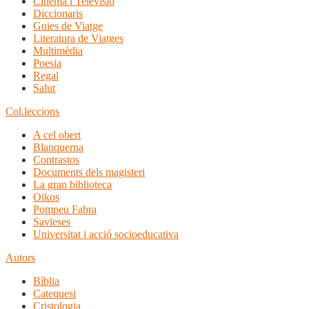
Cinema i Televisió
Diccionaris
Guies de Viatge
Literatura de Viatges
Multimèdia
Poesia
Regal
Salut
Col.leccions
A cel obert
Blanquerna
Contrastos
Documents dels magisteri
La gran biblioteca
Oikos
Pompeu Fabra
Savieses
Universitat i acció socioeducativa
Autors
Bíblia
Catequesi
Cristologia