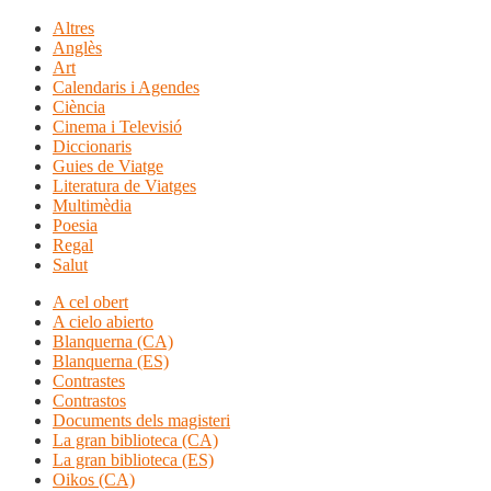
Altres
Anglès
Art
Calendaris i Agendes
Ciència
Cinema i Televisió
Diccionaris
Guies de Viatge
Literatura de Viatges
Multimèdia
Poesia
Regal
Salut
A cel obert
A cielo abierto
Blanquerna (CA)
Blanquerna (ES)
Contrastes
Contrastos
Documents dels magisteri
La gran biblioteca (CA)
La gran biblioteca (ES)
Oikos (CA)