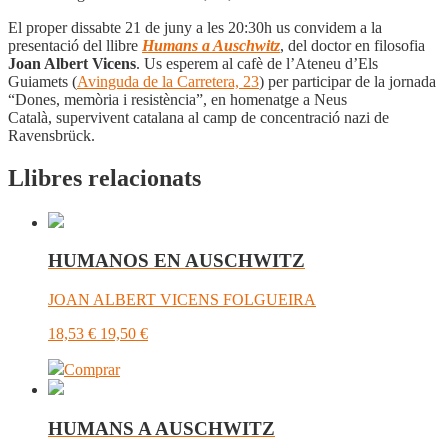
El proper dissabte 21 de juny a les 20:30h us convidem a la
presentació del llibre
Humans a Auschwitz
, del doctor en filosofia
Joan Albert Vicens
. Us esperem al cafè de l’Ateneu d’Els
Guiamets (
Avinguda de la Carretera, 23
) per participar de la jornada
“Dones, memòria i resistència”, en homenatge a Neus
Català, supervivent catalana al camp de concentració nazi de
Ravensbrück.
Llibres relacionats
HUMANOS EN AUSCHWITZ
JOAN ALBERT VICENS FOLGUEIRA
18,53
€
19,50
€
Comprar
HUMANS A AUSCHWITZ