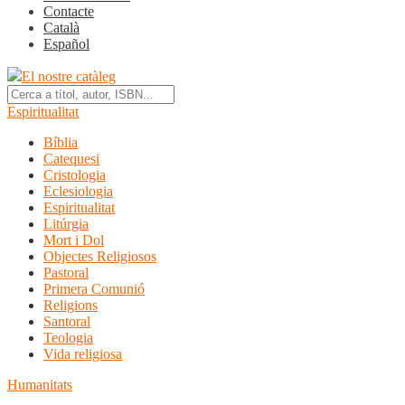
Contacte
Català
Español
El nostre catàleg
Espiritualitat
Bíblia
Catequesi
Cristologia
Eclesiologia
Espiritualitat
Litúrgia
Mort i Dol
Objectes Religiosos
Pastoral
Primera Comunió
Religions
Santoral
Teologia
Vida religiosa
Humanitats