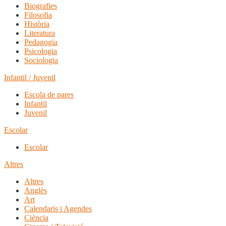
Biografies
Filosofia
Història
Literatura
Pedagogia
Psicologia
Sociologia
Infantil / Juvenil
Escola de pares
Infantil
Juvenil
Escolar
Escolar
Altres
Altres
Anglès
Art
Calendaris i Agendes
Ciència