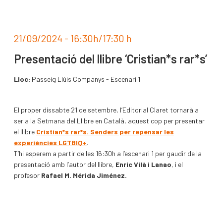
21/09/2024 - 16:30h/17:30 h
Presentació del llibre ‘Cristian*s rar*s’
Lloc:
Passeig Llúis Companys - Escenari 1
El proper dissabte 21 de setembre, l’Editorial Claret tornarà a
ser a la Setmana del Llibre en Català, aquest cop per presentar
el llibre
Cristian*s rar*s. Senders per repensar les
experiències LGTBIQ+
.
T’hi esperem a partir de les 16:30h a l’escenari 1 per gaudir de la
presentació amb l’autor del llibre,
Enric Vilà i Lanao
, i el
profesor
Rafael M. Mérida Jiménez.