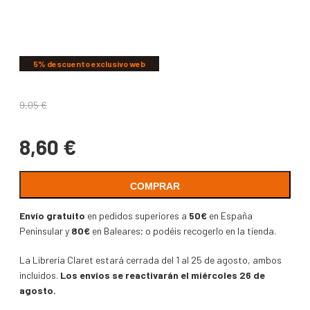
COMPARTIR
5% descuento exclusivo web
9,05
€
8,60
€
COMPRAR
Envío gratuito
en pedidos superiores a
50€
en España
Peninsular y
80€
en Baleares; o podéis recogerlo en la tienda.
La Librería Claret estará cerrada del 1 al 25 de agosto, ambos
incluidos.
Los envíos se reactivarán el miércoles 26 de
agosto.