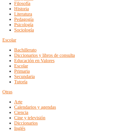
Filosofía
Historia
Literatura
Pedagogía
Psicología
Sociología
Escolar
Bachillerato
Diccionarios y libros de consulta
Educación en Valores
Escolar
Primaria
Secundaria
Tutoría
Otras
Arte
Calendarios y agendas
Ciencia
Cine y televisión
Diccionarios
Inglés