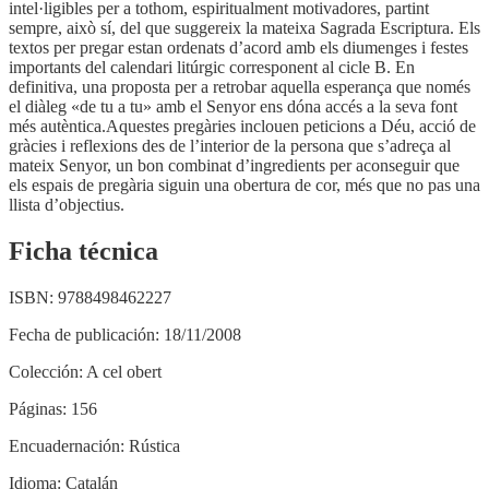
intel·ligibles per a tothom, espiritualment motivadores, partint
sempre, això sí, del que suggereix la mateixa Sagrada Escriptura. Els
textos per pregar estan ordenats d’acord amb els diumenges i festes
importants del calendari litúrgic corresponent al cicle B. En
definitiva, una proposta per a retrobar aquella esperança que només
el diàleg «de tu a tu» amb el Senyor ens dóna accés a la seva font
més autèntica.Aquestes pregàries inclouen peticions a Déu, acció de
gràcies i reflexions des de l’interior de la persona que s’adreça al
mateix Senyor, un bon combinat d’ingredients per aconseguir que
els espais de pregària siguin una obertura de cor, més que no pas una
llista d’objectius.
Ficha técnica
ISBN:
9788498462227
Fecha de publicación:
18/11/2008
Colección:
A cel obert
Páginas:
156
Encuadernación:
Rústica
Idioma:
Catalán