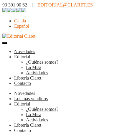
93 301 00 62 |
EDITORIAL@CLARET.ES
Català
Español
Novedades
Editorial
¿Quiénes somos?
La Misa
Actividades
Librería Claret
Contacto
Novedades
Los más vendidos
Editorial
¿Quiénes somos?
La Misa
Actividades
Librería Claret
Contacto