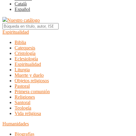
Català
Español
Nuestro catálogo
Espiritualidad
Biblia
Catequesis
Cristología
Eclesiología
Espiritualidad
Liturgia
Muerte y duelo
Objetos religiosos
Pastoral
Primera comunión
Religiones
Santoral
Teología
Vida religiosa
Humanidades
Biografías