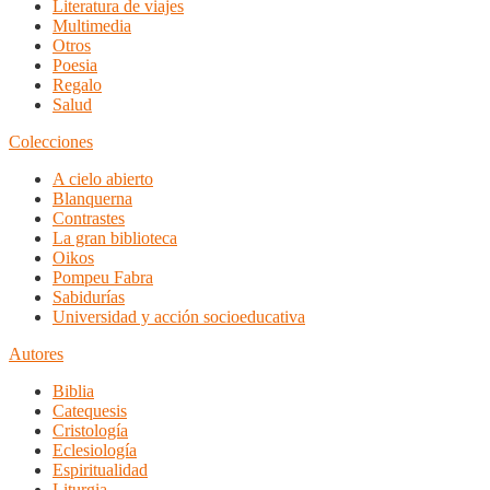
Literatura de viajes
Multimedia
Otros
Poesia
Regalo
Salud
Colecciones
A cielo abierto
Blanquerna
Contrastes
La gran biblioteca
Oikos
Pompeu Fabra
Sabidurías
Universidad y acción socioeducativa
Autores
Biblia
Catequesis
Cristología
Eclesiología
Espiritualidad
Liturgia