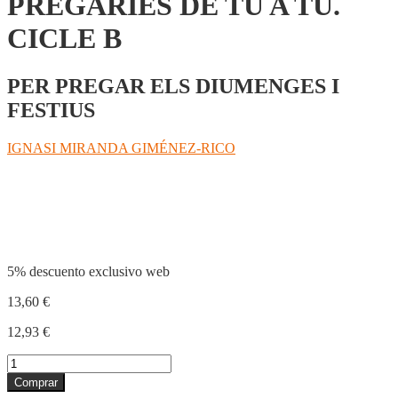
PREGÀRIES DE TU A TU.
CICLE B
PER PREGAR ELS DIUMENGES I
FESTIUS
IGNASI MIRANDA GIMÉNEZ-RICO
Compartir
5% descuento exclusivo web
13,60
€
12,93
€
PREGÀRIES
DE
Comprar
TU