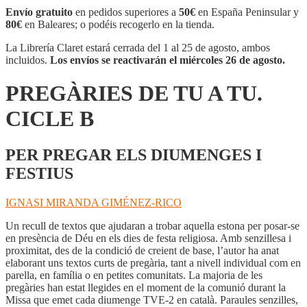
A
Envío gratuito
en pedidos superiores a
50€
en España Peninsular y
TU.
80€
en Baleares; o podéis recogerlo en la tienda.
CICLE
B
La Librería Claret estará cerrada del 1 al 25 de agosto, ambos
cantidad
incluidos.
Los envíos se reactivarán el miércoles 26 de agosto.
PREGÀRIES DE TU A TU.
CICLE B
PER PREGAR ELS DIUMENGES I
FESTIUS
IGNASI MIRANDA GIMÉNEZ-RICO
Un recull de textos que ajudaran a trobar aquella estona per posar-se
en presència de Déu en els dies de festa religiosa. Amb senzillesa i
proximitat, des de la condició de creient de base, l’autor ha anat
elaborant uns textos curts de pregària, tant a nivell individual com en
parella, en família o en petites comunitats. La majoria de les
pregàries han estat llegides en el moment de la comunió durant la
Missa que emet cada diumenge TVE-2 en català. Paraules senzilles,