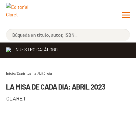
NOVEDADES
NUESTRO CATÁLOGO
LOS MÁS VENDIDOS
EDITORIAL
Inicio/Espiritualitat/
Litúrgia
LIBRERÍA CLARET
LA MISA DE CADA DIA: ABRIL 2023
CONTACTO
CLARET
CATALÀ
ESPAÑOL
COMPARTIR