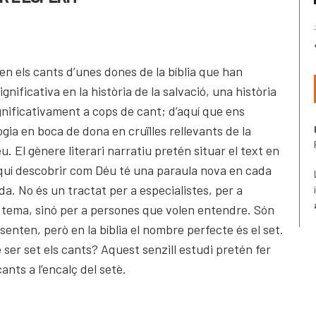
 en els cants d’unes dones de la bíblia que han
nificativa en la història de la salvació, una història
nificativament a cops de cant; d’aquí que ens
ia en boca de dona en cruïlles rellevants de la
u. El gènere literari narratiu pretén situar el text en
’aquí descobrir com Déu té una paraula nova en cada
a. No és un tractat per a especialistes, per a
 tema, sinó per a persones que volen entendre. Són
senten, però en la bíblia el nombre perfecte és el set.
 ser set els cants? Aquest senzill estudi pretén fer
ants a l’encalç del setè.