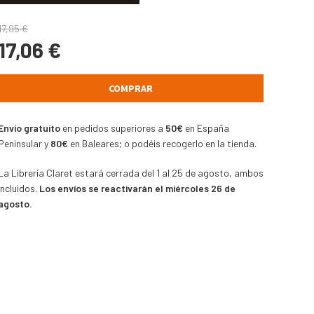
17,95
€
17,06
€
COMPRAR
Envío gratuito
en pedidos superiores a
50€
en España
Peninsular y
80€
en Baleares; o podéis recogerlo en la tienda.
La Librería Claret estará cerrada del 1 al 25 de agosto, ambos
incluidos.
Los envíos se reactivarán el miércoles 26 de
agosto.