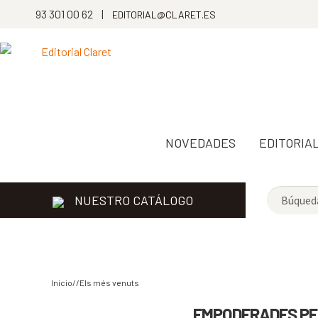
93 301 00 62 |
EDITORIAL@CLARET.ES
NOVEDADES
EDITORIA
NUESTRO CATÁLOGO
Inicio//
Els més venuts
EMPODERADES PER