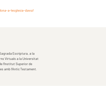
dona-a-lesglesia-davui/
 Sagrada Escriptura, a la
s Virtuals a la Universitat
 l’Institut Superior de
des amb l’Antic Testament.