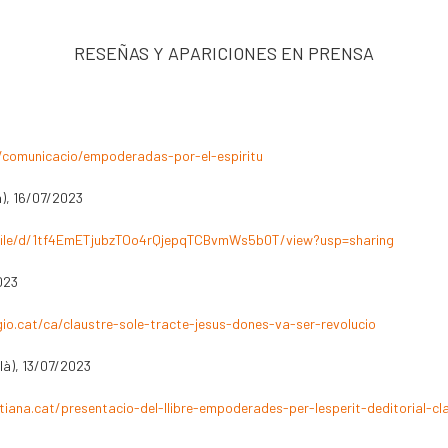
RESEÑAS Y APARICIONES EN PRENSA
/comunicacio/empoderadas-por-el-espiritu
à), 16/07/2023
/file/d/1tf4EmETjubzTOo4rQjepqTCBvmWs5b0T/view?usp=sharing
023
io.cat/ca/claustre-sole-tracte-jesus-dones-va-ser-revolucio
là), 13/07/2023
iana.cat/presentacio-del-llibre-empoderades-per-lesperit-deditorial-cl