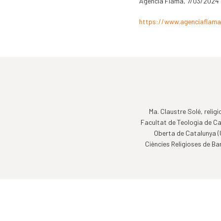
Agència Flama, 7/03/2024
https://www.agenciaflama.
Ma. Claustre Solé, relig
Facultat de Teologia de Ca
Oberta de Catalunya (U
Ciències Religioses de Ba