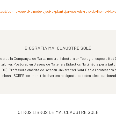
cat/confio-que-el-sinode-ajudi-a-plantejar-nos-els-rols-de-lhome-i-la-
BIOGRAFÍA MA. CLAUSTRE SOLÉ
iosa de la Companyia de Maria, mestra, i doctora en Teologia, especialitat
talunya. Postgrau en Disseny de Materials Didàctics Multimèdia per a Entorn
OC). Professora emèrita de l’Ateneu Universitari Sant Pacià i professora de
rcelona (ISCREB) on imparteix diverses assignatures totes elles relaciona
OTROS LIBROS DE MA. CLAUSTRE SOLÉ